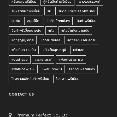
ผลิตของพรีเมี่ยม
ผู้ผลิตสินค้าพรีเมี่ยม
พาวเวอร์แบงค์
รับผลิตของพรีเมี่ยม
ร่ม
ร่มตอนเดียวโครงไฟเบอร์
ร่มพับ
สมุดโน๊ต
สินค้า Premium
สินค้าพรีเมี่ยม
สินค้าพรีเมี่ยมขายส่ง
แก้ว
แก้วน้ำเก็บความเย็น
แก้วสูญญากาศ
แก้วสแตนเลส
แก้วสแตนเลส สกรีน
แก้วเก็บความเย็น
แก้วเก็บอุณหภูมิ
แก้วเชค
แบตสำรอง
แฟลชไดร์ฟ
แฟลชไดร์ฟการ์ด
แฟลชไดร์ฟโลหะ
แฟลชไดร์ฟไม้
โรงงานผลิตสินค้า
โรงงานผลิตสินค้าพรีเมี่ยม
โรงงานพรีเมี่ยม
CONTACT US
Premium Perfect Co., Ltd.