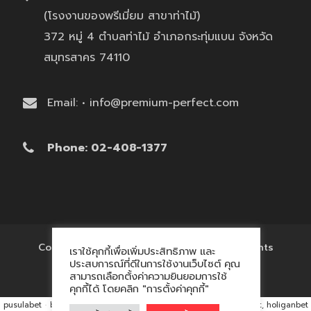
(โรงงานของพรีเมี่ยม สาขาท่าไม้)
372 หมู่ 4 ตำบลท่าไม้ อำเภอกระทุ่มแบน จังหวัด
สมุทรสาคร 74110
Email: • info@premium-perfect.com
Phone: 02-408-1377
Copyright © 2017 'โรงงานของพรีเมี่ยม' All Rights
เราใช้คุกกี้เพื่อเพิ่มประสิทธิภาพ และ
Reserved.
ประสบการณ์ที่ดีในการใช้งานเว็บไซต์ คุณ
สามารถเลือกตั้งค่าความยินยอมการใช้
คุกกี้ได้ โดยคลิก "การตั้งค่าคุกกี้"
pusulabet
·
betyap
·
avrupabet
·
matbet, matbet giriş
·
holiganbet, holiganbet