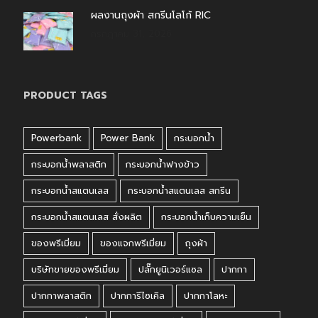
ผลงานถุงผ้า สกรีนโลโก้ RIC
กรกฎาคม 31, 2026
PRODUCT TAGS
Powerbank
Power Bank
กระบอกน้ำ
กระบอกน้ำพลาสติก
กระบอกน้ำฟางข้าว
กระบอกน้ำสแตนเลส
กระบอกน้ำสแตนเลส สกรีน
กระบอกน้ำสแตนเลส สั่งผลิต
กระบอกน้ำเก็บความเย็น
ของพรีเมี่ยม
ของแจกพรีเมี่ยม
ถุงผ้า
บริษัทขายของพรีเมี่ยม
ปลั๊กยูนิเวอร์แซล
ปากกา
ปากกาพลาสติก
ปากการีไซเคิล
ปากกาโลหะ