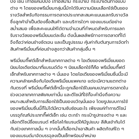
ปิ้ง เช่น เก้าอี้แคมป์ปิ้ง เก้าอี้สนาม กระเป๋าเป้ กระเป๋าเดินทางแบบ
ต่าง ๆ โดยของพรีเมี่ยมกลุ่มนี้มักได้รับความนิยมเลือกใช้เป็นของ
รางวัลสำหรับกิจกรรมการตลาดประเภทสะสมคะแนนแลกรับรางวัล
ซึ่งลูกค้าจำเป็นต้องซื้อสินค้า และบริการใดๆ ของแบรนด์อย่าง
สม่ำเสมอ เพื่อสะคะแนนให้ได้ตามจำนวนที่กำหนดสำหรับการแลก
รับรางวัลของพรีเมี่ยมแต่ละชิ้น ดังนั้นผลลัพธ์ทางการตลาดที่ได้
จึงถือว่าค่อนข้างชัดเจน และเป็นรูปธรรม คุ้มค่ากับต้นทุนการจัดทำ
สินค้าพรีเมี่ยมที่ค่อนข้างสูงกว่าสินค้ากลุ่มอื่น ๆ
พรีเมี่ยมกิ๊ฟต์เซ็ทสำหรับเทศกาลต่าง ๆ ไอเดียของพรีเมี่ยมยอด
นิยมไอเดียต่อมาที่แบรนด์ดัง ๆ นิยมเลือกใช้ก็คือ พรีเมี่ยมกิ๊ฟต์
เซ็ทสำหรับเทศกาลต่าง ๆ นั่นเอง โดยไอเดียของพรีเมี่ยมชิ้นนี้จะมี
ความคล้ายคลึงกับไอเดียพรีเมี่ยมแพคเกจ แต่จะมีความแตกต่าง
กันตรงที่ พรีเมี่ยมกิ๊ฟต์เซ็ทนี้จะถูกเลือกใช้ในแคมเปญการตลาดใน
ช่วงเวลาเทศกาลพิเศษเท่านั้น และดีไซน์ที่ใช้ก็จะคำนึงถึงความ
เหมาะสมสำหรับการเลือกใช้เป็นของขวัญนั่นเอง โดยรูปแบบการใช้
ของพรีเมี่ยมชิ้นนี้ก็ไม่ได้มีความซับซ้อนอะไร เพียงแค่ทำการดีไซน์
บรรจุภัณฑ์ประเภทกิ๊ฟต์เซ็ท เช่น ตะกร้า กระเป๋ารูปทรงต่าง ๆ และ
เลือกดีไซน์ชื่อแบรนด์ หรือโลโก้แบรนด์ให้มีรูปแบบ สีสันเข้ากันได้
กับช่วงเทศกาลนั้น ๆ จากนั้นก็เลือกนำเอาสินค้า ผลิตภัณฑ์ใด ๆ
ของแบรนด์มาจัดบรรจุลงเป็นเซ็ทพร้อมจำหน่าย