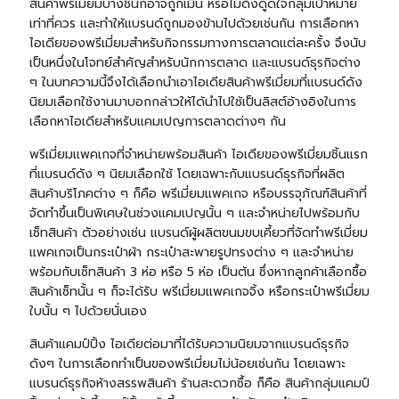
สินค้าพรีเมี่ยมบางชิ้นก็อาจถูกเมิน หรือไม่ดึงดูดใจกลุ่มเป้าหมาย
เท่าที่ควร และทำให้แบรนด์ถูกมองข้ามไปด้วยเช่นกัน การเลือกหา
ไอเดียของพรีเมี่ยมสำหรับกิจกรรมทางการตลาดแต่ละครั้ง จึงนับ
เป็นหนึ่งในโจทย์สำคัญสำหรับนักการตลาด และแบรนด์ธุรกิจต่าง
ๆ ในบทความนี้จึงได้เลือกนำเอาไอเดียสินค้าพรีเมี่ยมที่แบรนด์ดัง
นิยมเลือกใช้งานมาบอกกล่าวให้ได้นำไปใช้เป็นลิสต์อ้างอิงในการ
เลือกหาไอเดียสำหรับแคมเปญการตลาดต่างๆ กัน
พรีเมี่ยมแพคเกจที่จำหน่ายพร้อมสินค้า ไอเดียของพรีเมี่ยมชิ้นแรก
ที่แบรนด์ดัง ๆ นิยมเลือกใช้ โดยเฉพาะกับแบรนด์ธุรกิจที่ผลิต
สินค้าบริโภคต่าง ๆ ก็คือ พรีเมี่ยมแพคเกจ หรือบรรจุภัณฑ์สินค้าที่
จัดทำขึ้นเป็นพิเศษในช่วงแคมเปญนั้น ๆ และจำหน่ายไปพร้อมกับ
เซ็ทสินค้า ตัวอย่างเช่น แบรนด์ผู้ผลิตขนมขบเคี้ยวที่จัดทำพรีเมี่ยม
แพคเกจเป็น
กระเป๋าผ้า
กระเป๋าสะพายรูปทรงต่าง ๆ และจำหน่าย
พร้อมกับเซ็ทสินค้า 3 ห่อ หรือ 5 ห่อ เป็นต้น ซึ่งหากลูกค้าเลือกซื้อ
สินค้าเซ็ทนั้น ๆ ก็จะได้รับ พรีเมี่ยมแพคเกจจิ้ง หรือกระเป๋าพรีเมี่ยม
ใบนั้น ๆ ไปด้วยนั่นเอง
สินค้าแคมป์ปิ้ง ไอเดียต่อมาที่ได้รับความนิยมจากแบรนด์ธุรกิจ
ดังๆ ในการเลือกทำเป็นของพรีเมี่ยมไม่น้อยเช่นกัน โดยเฉพาะ
แบรนด์ธุรกิจห้างสรรพสินค้า ร้านสะดวกซื้อ ก็คือ สินค้ากลุ่มแคมป์