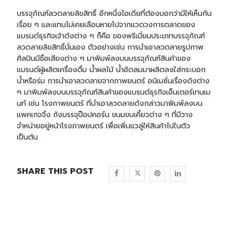
บรรจุภัณฑ์ลวดลายลิขสิทธิ์ อีกหนึ่งไอเดียที่ต้องบอกว่ามีให้เห็นกัน
เรื่อย ๆ และแทบไม่เคยเลือนหายไปจากแวดวงการตลาดของ
แบรนด์ธุรกิจเจ้าดังต่าง ๆ ก็คือ ของพรีเมี่ยมประเภทบรรจุภัณฑ์
ลวดลายลิขสิทธิ์นั่นเอง ตัวอย่างเช่น การนำเอาลวดลายรูปภาพ
ศิลปินมีชื่อเสียงต่าง ๆ มาพิมพ์ลงบนบรรจุภัณฑ์สินค้าของ
แบรนด์ผู้ผลิตเครื่องดื่ม น้ำผลไม้ น้ำอัดลมมาผลิตลงใส่
กระบอก
น้ำ
หรือ
ร่ม
การนำเอาลวดลายจากภาพยนตร์ อนิเมชั่นเรื่องดังต่าง
ๆ มาพิมพ์ลงบนบรรจุภัณฑ์สินค้าของแบรนด์ธุรกิจเอ็นเตอร์เทนเม
นท์ เช่น โรงภาพยนตร์ ที่นำเอาลวดลายดังกล่าวมาพิมพ์ลงบน
แพคเกจจิ้ง ถังบรรจุป๊อปคอร์น ขนมขบเคี้ยวต่าง ๆ ที่มีวาง
จำหน่ายอยู่หน้าโรงภาพยนตร์ เพื่อเพิ่มแวลู่ให้สินค้าไปในตัว
เป็นต้น
SHARE THIS POST