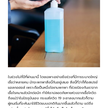
ในช่วงไม่กี่ปีที่ผ่านมานี้ โดยเฉพาะอย่างยิ่งช่วงที่มีการระบาดใหญ่
เชื่อว่าหลายคน มักจะพกพาสิ่งนี้กันอยู่เสมอ สิ่งนี้ที่ว่าก็คือสเปรย์
แอลกอฮอล์ เพราะถือเป็นหนึ่งไอเทมพกพา ที่ช่วยป้องกันเราจาก
เชื้อโรคมาแล้วนักต่อนัก ทำให้เราปลอดภัยหายห่วงจากเชื้อโควิด
ถึงแม้ว่าในปัจจุบันเอง กระแสโควิด 19 จะซาลงมากแล้วก็ตาม
ผู้คนเริ่มที่จะหันมาใช้ชีวิตแบบปกติกันมากขึ้นแล้วก็ตาม แต่ถึง