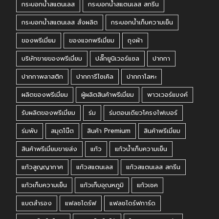
กระบอกน้ำสแตนเลส
กระบอกน้ำสแตนเลส สกรีน
กระบอกน้ำสแตนเลส สั่งผลิต
กระบอกน้ำเก็บความเย็น
ของพรีเมี่ยม
ของแจกพรีเมี่ยม
ถุงผ้า
บริษัทขายของพรีเมี่ยม
ปลั๊กยูนิเวอร์แซล
ปากกา
ปากกาพลาสติก
ปากการีไซเคิล
ปากกาโลหะ
ผลิตของพรีเมี่ยม
ผู้ผลิตสินค้าพรีเมี่ยม
พาวเวอร์แบงค์
รับผลิตของพรีเมี่ยม
ร่ม
ร่มตอนเดียวโครงไฟเบอร์
ร่มพับ
สมุดโน๊ต
สินค้า Premium
สินค้าพรีเมี่ยม
สินค้าพรีเมี่ยมขายส่ง
แก้ว
แก้วน้ำเก็บความเย็น
แก้วสูญญากาศ
แก้วสแตนเลส
แก้วสแตนเลส สกรีน
แก้วเก็บความเย็น
แก้วเก็บอุณหภูมิ
แก้วเชค
แบตสำรอง
แฟลชไดร์ฟ
แฟลชไดร์ฟการ์ด