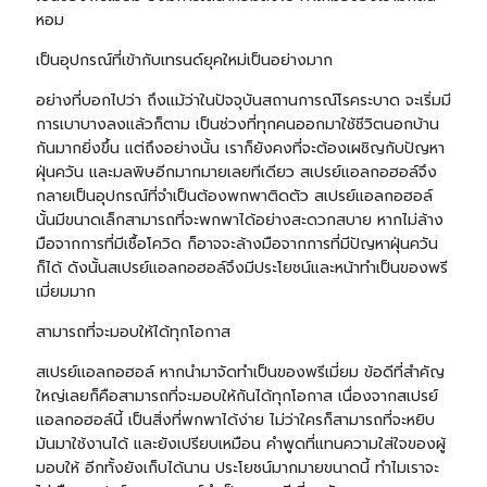
หอม
เป็นอุปกรณ์ที่เข้ากับเทรนด์ยุคใหม่เป็นอย่างมาก
อย่างที่บอกไปว่า ถึงแม้ว่าในปัจจุบันสถานการณ์โรคระบาด จะเริ่มมี
การเบาบางลงแล้วก็ตาม เป็นช่วงที่ทุกคนออกมาใช้ชีวิตนอกบ้าน
กันมากยิ่งขึ้น แต่ถึงอย่างนั้น เราก็ยังคงที่จะต้องเผชิญกับปัญหา
ฝุ่นควัน และมลพิษอีกมากมายเลยทีเดียว สเปรย์แอลกอฮอล์จึง
กลายเป็นอุปกรณ์ที่จำเป็นต้องพกพาติดตัว สเปรย์แอลกอฮอล์
นั้นมีขนาดเล็กสามารถที่จะพกพาได้อย่างสะดวกสบาย หากไม่ล้าง
มือจากการที่มีเชื้อโควิด ก็อาจจะล้างมือจากการที่มีปัญหาฝุ่นควัน
ก็ได้ ดังนั้นสเปรย์แอลกอฮอล์จึงมีประโยชน์และหน้าทำเป็นของพรี
เมี่ยมมาก
สามารถที่จะมอบให้ได้ทุกโอกาส
สเปรย์แอลกอฮอล์ หากนำมาจัดทำเป็นของพรีเมี่ยม ข้อดีที่สำคัญ
ใหญ่เลยก็คือสามารถที่จะมอบให้กันได้ทุกโอกาส เนื่องจากสเปรย์
แอลกอฮอล์นี้ เป็นสิ่งที่พกพาได้ง่าย ไม่ว่าใครก็สามารถที่จะหยิบ
มันมาใช้งานได้ และยังเปรียบเหมือน คำพูดที่แทนความใส่ใจของผู้
มอบให้ อีกทั้งยังเก็บได้นาน ประโยชน์มากมายขนาดนี้ ทำไมเราจะ