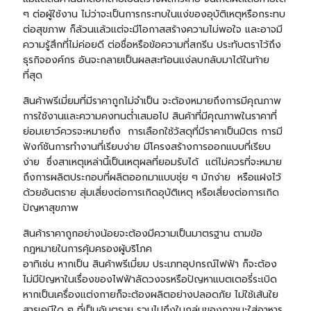
ๆ ต่อผู้ใช้งาน ไม่ว่าจะเป็นการกระทบในแง่ของอุบัติเหตุหรือกระทบ
ต่อสุขภาพ ก็ล้วนแล้วแต่จะมีโอกาสสร้างความไม่พอใจ และอาจมี
ความรู้สึกที่ไม่ค่อยดี ต่อชื่อหรือข้อความที่สกรีน ประทับตราไว้ถึง
ธุรกิจองค์กร อันจะกลายเป็นผลสะท้อนแง่ลบกลับมาได้ในท้าย
ที่สุด
สินค้าพรีเมี่ยมที่มีราคาถูกไม่จำเป็น จะต้องหมายถึงการมีคุณภาพ
การใช้งานและความคงทนต่ำเสมอไป สินค้าที่มีคุณภาพในราคาที่
ย่อมเยาว์ควรจะหมายถึง การเลือกใช้วัสดุที่มีราคาเป็นมิตร การมี
ฟังก์ชันการทำงานที่เรียบง่าย มีโครงสร้างการออกแบบที่เรียบ
ง่าย ซึ่งสาเหตุเหล่านี้เป็นเหตุผลที่ยอมรับได้ แต่ไม่ควรที่จะหมาย
ถึงการผลิตประกอบที่ผลิตออกมาแบบชุ่ย ๆ มักง่าย หรือแฝงไว้
ด้วยอันตราย สุ่มเสี่ยงต่อการเกิดอุบัติเหตุ หรือเสี่ยงต่อการเกิด
ปัญหาสุขภาพ
สินค้าราคาถูกอย่างน้อยจะต้องมีความเป็นมาตรฐาน ตามข้อ
กฎหมายในการคุ้มครองผู้บริโภค
อาทิเช่น หากเป็น สินค้าพรีเมี่ยม ประเภทอุปกรณ์ไฟฟ้า ก็จะต้อง
ไม่มีปัญหาในเรื่องของไฟฟ้าลัดวงจรหรือปัญหาแบตเตอรี่ระเบิด
หากเป็นเครื่องแต่งกายก็จะต้องผลิตอย่างปลอดภัย ไม่ใช้เส้นใย
สารเคมีใด ๆ ที่เป็นอันตราย รวมไปถึงในกลุ่มของภาชนะใส่อาหาร