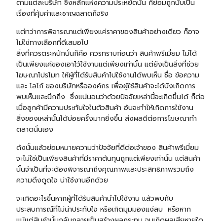
ตามแต่ละบริษัท ซึ่งหลักแห่งความประหยัดนั้น ก็ย่อมถูกนับเป็น
เรื่องที่คุ้มค่าและชาญฉลาดก็จริง
แต่ทว่าการพิจารณาแต่เพียงแค่ราคาของสินค้าอย่างเดียว ก็อาจ
ไม่ใช่ทางเลือกที่ดีเสมอไป
สิ่งที่ควรตระหนักนั่นก็คือ ควรทราบก่อนว่า สินค้าพรีเมี่ยม ไม่ได้
เป็นเพียงแค่ของเอาไว้ใช้งานแต่เพียงเท่านั้น แต่ยังเป็นสิ่งที่ช่วย
โฆษณาโปรโมท ให้ผู้ที่ได้รับสินค้าไปใช้งานได้พบเห็น ชื่อ ข้อความ
และ โลโก้ ของบริษัทหรือองค์กร เพื่อผู้ใช้สินค้าจะได้บังเกิดการ
พบเห็นและนึกถึง ซึ่งแน่นอนว่าด้วยปัจจัยเหล่านี้จะเกิดขึ้นได้ ก็ต่อ
เมื่อลูกค้ามีความประทับใจในตัวสินค้า อันจะทำให้เกิดการใช้งาน
สิ่งของเหล่านั้นได้บ่อยครั้งมากยิ่งขึ้น ส่งผลดีต่อการโฆษณาทำ
ตลาดนั่นเอง
ดังนั้นแล้วย่อมหมายความว่าปัจจัยที่ดีต่อเจ้าของ สินค้าพรีเมี่ยม
จะไม่ใช่เป็นเพียงสินค้าที่มีราคาต้นทุนถูกแต่เพียงเท่านั้น แต่สินค้า
นั้นจำเป็นที่จะต้องพิจารณาถึงคุณภาพและประสิทธิภาพรวมถึง
ความดึงดูดใจ น่าใช้งานอีกด้วย
จะเกิดอะไรขึ้นหากผู้ที่ได้รับสินค้านำไปใช้งาน แล้วพบกับ
ประสบการณ์ที่ไม่น่าประทับใจ หรือเกิดมุมมองแง่ลบ หรือหาก
แม้แต่สินค้านั้นกลับกลายเป็นสร้างผลกระทบ จนเกิดผลเสียหายใด