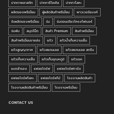
ปากกาพลาสติก
ปากการีไซเคิล
ปากกาโลหะ
ผลิตของพรีเมี่ยม
ผู้ผลิตสินค้าพรีเมี่ยม
พาวเวอร์แบงค์
รับผลิตของพรีเมี่ยม
ร่ม
ร่มตอนเดียวโครงไฟเบอร์
ร่มพับ
สมุดโน๊ต
สินค้า Premium
สินค้าพรีเมี่ยม
สินค้าพรีเมี่ยมขายส่ง
แก้ว
แก้วน้ำเก็บความเย็น
แก้วสูญญากาศ
แก้วสแตนเลส
แก้วสแตนเลส สกรีน
แก้วเก็บความเย็น
แก้วเก็บอุณหภูมิ
แก้วเชค
แบตสำรอง
แฟลชไดร์ฟ
แฟลชไดร์ฟการ์ด
แฟลชไดร์ฟโลหะ
แฟลชไดร์ฟไม้
โรงงานผลิตสินค้า
โรงงานผลิตสินค้าพรีเมี่ยม
โรงงานพรีเมี่ยม
CONTACT US