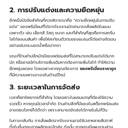
2. การปรับแต่งและความยืดหยุ่น
อีกหนึ่งปัจจัยสำคัญที่ควรพิจารณาคือ “ความยืดหยุ่นในการปรับ
แต่ง” ของพรีเมี่ยมที่ได้จากโรงงานมักสามารถสั่งผลิตในแบบ
เฉพาะตัว เช่น เลือกสี วัสดุ ขนาด และที่สำคัญที่สุดคือการสกรีน
โลโก้ลงบนสินค้า เพื่อให้สะท้อนตัวตนของแบรนด์ได้อย่างชัดเจน
อย่างเช่น
กระบอกน้ำ
หรือ
ปากกา
ขณะที่ร้านค้าปลีกมักมีของพร้อมส่งที่ไม่สามารถปรับแต่งได้มาก
นัก หรืออาจมีค่าบริการเพิ่มเติมหากต้องการเพิ่มโลโก้ ทำให้ความ
ยืดหยุ่นลดลง โดยเฉพาะหากคุณต้องการ
ของพรีเมี่ยมราคาถูก
ที่มีความเฉพาะเจาะจงในด้านดีไซน์
3. ระยะเวลาในการจัดส่ง
เวลาคือทรัพยากรที่สำคัญ โดยเฉพาะในแคมเปญที่ต้องใช้ความ
รวดเร็ว หากคุณมีเวลาจำกัด ร้านค้าปลีกที่มีของในสต็อกพร้อมส่ง
อาจตอบโจทย์ได้ดีกว่า เพราะสามารถจัดส่งได้ภายในไม่กี่วัน
ในทางกลับกัน การสั่งผลิตจากโรงงานอาจใช้เวลาหลายสัปดาห์
ทั้งในขั้นตอนการผลิตและจัดส่ง ดังนั้น หากคุณมีแผนงานล่วง