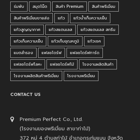
ร่มพับ
สมุดโน๊ต
สินค้า Premium
สินค้าพรีเมี่ยม
สินค้าพรีเมี่ยมขายส่ง
แก้ว
แก้วน้ำเก็บความเย็น
แก้วสูญญากาศ
แก้วสแตนเลส
แก้วสแตนเลส สกรีน
แก้วเก็บความเย็น
แก้วเก็บอุณหภูมิ
แก้วเชค
แบตสำรอง
แฟลชไดร์ฟ
แฟลชไดร์ฟการ์ด
แฟลชไดร์ฟโลหะ
แฟลชไดร์ฟไม้
โรงงานผลิตสินค้า
โรงงานผลิตสินค้าพรีเมี่ยม
โรงงานพรีเมี่ยม
CONTACT US
Premium Perfect Co., Ltd.
(โรงงานของพรีเมี่ยม สาขาท่าไม้)
372 หมู่ 4 ตำบลท่าไม้ อำเภอกระทุ่มแบน จังหวัด