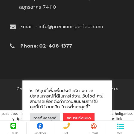
สมุทรสาคร 74110
Email: • info@premium-perfect.com
Phone: 02-408-1377
Copyright © 2017 'โรงงานของพรีเมี่ยม' All Rights
เราใช้คุกกี้เพื่อเพิ่มประสิทธิภาพ และ
Reserved.
ประสบการณ์ที่ดีในการใช้งานเว็บไซต์ คุณ
สามารถเลือกตั้งค่าความยินยอมการใช้
คุกกี้ได้ โดยคลิก "การตั้งค่าคุกกี้"
pusulabet
·
betyap
·
avrupabet
·
matbet, matbet giriş
·
holiganbet, holiganbet
การตั้งค่าคุกกี้
ยอมรับทั้งหมด
giriş
·
cratosroyalbet
·
maxwin
·
hacklink market, kalıcı footer link