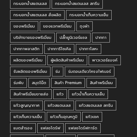
กระบอกน้ำสแตนเลส
กระบอกน้ำสแตนเลส สกรีน
กระบอกน้ำสแตนเลส สั่งผลิต
กระบอกน้ำเก็บความเย็น
ของพรีเมี่ยม
ของแจกพรีเมี่ยม
ถุงผ้า
บริษัทขายของพรีเมี่ยม
ปลั๊กยูนิเวอร์แซล
ปากกา
ปากกาพลาสติก
ปากการีไซเคิล
ปากกาโลหะ
ผลิตของพรีเมี่ยม
ผู้ผลิตสินค้าพรีเมี่ยม
พาวเวอร์แบงค์
รับผลิตของพรีเมี่ยม
ร่ม
ร่มตอนเดียวโครงไฟเบอร์
ร่มพับ
สมุดโน๊ต
สินค้า Premium
สินค้าพรีเมี่ยม
สินค้าพรีเมี่ยมขายส่ง
แก้ว
แก้วน้ำเก็บความเย็น
แก้วสูญญากาศ
แก้วสแตนเลส
แก้วสแตนเลส สกรีน
แก้วเก็บความเย็น
แก้วเก็บอุณหภูมิ
แก้วเชค
แบตสำรอง
แฟลชไดร์ฟ
แฟลชไดร์ฟการ์ด