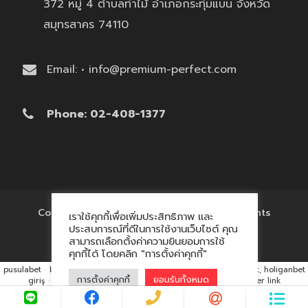
372 หมู่ 4 ตำบลท่าไม้ อำเภอกระทุ่มแบน จังหวัด
สมุทรสาคร 74110
Email: • info@premium-perfect.com
Phone: 02-408-1377
Copyright © 2017 'โรงงานของพรีเมี่ยม' All Rights
เราใช้คุกกี้เพื่อเพิ่มประสิทธิภาพ และ
Reserved.
ประสบการณ์ที่ดีในการใช้งานเว็บไซต์ คุณ
สามารถเลือกตั้งค่าความยินยอมการใช้
คุกกี้ได้ โดยคลิก "การตั้งค่าคุกกี้"
pusulabet
·
betyap
·
avrupabet
·
matbet, matbet giriş
·
holiganbet, holiganbet
การตั้งค่าคุกกี้
ยอมรับทั้งหมด
giriş
·
cratosroyalbet
·
maxwin
·
hacklink market, kalıcı footer link