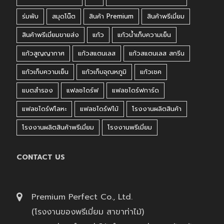
ร่มพับ
สมุดโน๊ต
สินค้า Premium
สินค้าพรีเมี่ยม
สินค้าพรีเมี่ยมขายส่ง
แก้ว
แก้วน้ำเก็บความเย็น
แก้วสูญญากาศ
แก้วสแตนเลส
แก้วสแตนเลส สกรีน
แก้วเก็บความเย็น
แก้วเก็บอุณหภูมิ
แก้วเชค
แบตสำรอง
แฟลชไดร์ฟ
แฟลชไดร์ฟการ์ด
แฟลชไดร์ฟโลหะ
แฟลชไดร์ฟไม้
โรงงานผลิตสินค้า
โรงงานผลิตสินค้าพรีเมี่ยม
โรงงานพรีเมี่ยม
CONTACT US
Premium Perfect Co., Ltd.
(โรงงานของพรีเมี่ยม สาขาท่าไม้)