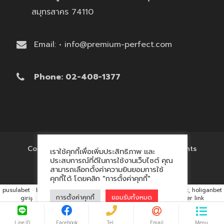
สมุทรสาคร 74110
Email: • info@premium-perfect.com
Phone: 02-408-1377
Copyright © 2017 'โรงงานของพรีเมี่ยม' All Rights
เราใช้คุกกี้เพื่อเพิ่มประสิทธิภาพ และ
Reserved.
ประสบการณ์ที่ดีในการใช้งานเว็บไซต์ คุณ
สามารถเลือกตั้งค่าความยินยอมการใช้
คุกกี้ได้ โดยคลิก "การตั้งค่าคุกกี้"
pusulabet
·
betyap
·
avrupabet
·
matbet, matbet giriş
·
holiganbet, holiganbet
การตั้งค่าคุกกี้
ยอมรับทั้งหมด
giriş
·
cratosroyalbet
·
maxwin
·
hacklink market, kalıcı footer link