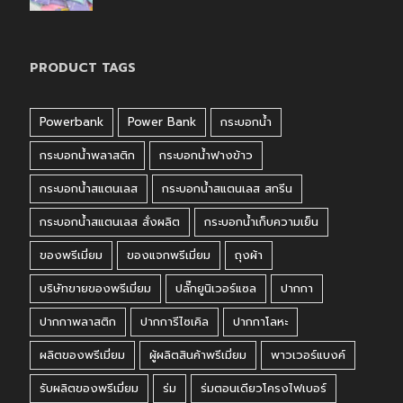
PRODUCT TAGS
Powerbank
Power Bank
กระบอกน้ำ
กระบอกน้ำพลาสติก
กระบอกน้ำฟางข้าว
กระบอกน้ำสแตนเลส
กระบอกน้ำสแตนเลส สกรีน
กระบอกน้ำสแตนเลส สั่งผลิต
กระบอกน้ำเก็บความเย็น
ของพรีเมี่ยม
ของแจกพรีเมี่ยม
ถุงผ้า
บริษัทขายของพรีเมี่ยม
ปลั๊กยูนิเวอร์แซล
ปากกา
ปากกาพลาสติก
ปากการีไซเคิล
ปากกาโลหะ
ผลิตของพรีเมี่ยม
ผู้ผลิตสินค้าพรีเมี่ยม
พาวเวอร์แบงค์
รับผลิตของพรีเมี่ยม
ร่ม
ร่มตอนเดียวโครงไฟเบอร์