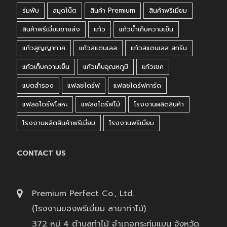
ร่มพับ
สมุดโน๊ต
สินค้า Premium
สินค้าพรีเมี่ยม
สินค้าพรีเมี่ยมขายส่ง
แก้ว
แก้วน้ำเก็บความเย็น
แก้วสูญญากาศ
แก้วสแตนเลส
แก้วสแตนเลส สกรีน
แก้วเก็บความเย็น
แก้วเก็บอุณหภูมิ
แก้วเชค
แบตสำรอง
แฟลชไดร์ฟ
แฟลชไดร์ฟการ์ด
แฟลชไดร์ฟโลหะ
แฟลชไดร์ฟไม้
โรงงานผลิตสินค้า
โรงงานผลิตสินค้าพรีเมี่ยม
โรงงานพรีเมี่ยม
CONTACT US
Premium Perfect Co., Ltd.
(โรงงานของพรีเมี่ยม สาขาท่าไม้)
372 หมู่ 4 ตำบลท่าไม้ อำเภอกระทุ่มแบน จังหวัด