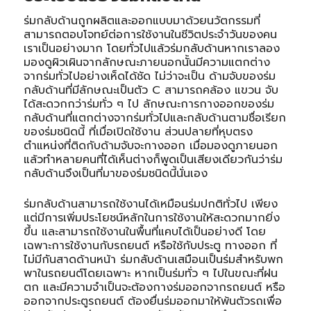
ร่มกลับด้านถูกผลิตและออกแบบมาด้วยนวัตกรรมที่
สามารถตอบโจทย์ต่อการใช้งานในชีวิตประจำวันของคน
เราเป็นอย่างมาก โดยทั่วไปแล้วร่มกลับด้านหากเราลอง
มองดูผิวเผินจากลักษณะภายนอกนั้นมีความแตกต่าง
จากร่มทั่วไปอย่างเห็ดได้ชัด ไม่ว่าจะเป็น ด้ามจับของร่ม
กลับด้านที่มีลักษณะเป็นตัว C สามารถคล้อง แขวน จับ
ได้สะดวกกว่าร่มทั่ว ๆ ไป ลักษณะการกางออกของร่ม
กลับด้านที่แตกต่างจากร่มทั่วไปและกลับด้านตามชื่อเรียก
ของร่มชนิดนี้ ที่เมื่อเปิดใช้งาน ส่วนปลายที่หุบตรง
ตำแหน่งที่ติดกับด้ามจับจะกางออก เมื่อมองดูภายนอก
แล้วทำหลายคนที่ได้เห็นต่างก็พูดเป็นเสียงเดียวกันว่าร่ม
กลับด้านจึงเป็นที่มาของร่มชนิดนี้นั่นเอง
ร่มกลับด้านสามารถใช้งานได้เหมือนร่มปกติทั่วไป เพียง
แต่มีการเพิ่มประโยชน์หลักในการใช้งานให้สะดวกมากยิ่ง
ขึ้น และสามารถใช้งานในพื้นที่แคบได้เป็นอย่างดี โดย
เฉพาะการใช้งานกับรถยนต์ หรือใช้กับประตู ทางออก ที่
ไม่มีกันสาดด้านหน้า ร่มกลับด้านเสมือนเป็นร่มสำหรับพก
พาในรถยนต์โดยเฉพาะ หากเป็นร่มทั่ว ๆ ไปในขณะที่ฝน
ตก และมีความจำเป็นจะต้องกางร่มออกจากรถยนต์ หรือ
ออกจากประตูรถยนต์ ต้องยื่นร่มออกมาให้พ้นตัวรถเพื่อ