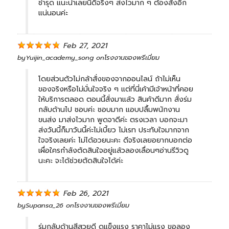
ชำรุด แนะนำเลยนี้ดีจริงๆ ส่งไวมาก ๆ ต้องสั่งอีก
แน่นอนค่ะ
Feb 27, 2021
by
Yuijin_academy_song
on
โรงงานของพรีเมี่ยม
โดยส่วนตัวไม่กล้าสั่งของจากออนไลน์ ถ้าไม่เห็น
ของจริงหรือไม่มั่นใจจริง ๆ แต่ที่นี่เค้ามีเจ้าหน้าที่คอย
ให้บริการตลอด ตอนนี้สั่งมาแล้ว สินค้าดีมาก สั่งร่ม
กลับด้านไป ชอบค่ะ ชอบมาก แอบปลื้มพนักงาน
ขนส่ง มาส่งไวมาก พูดจาดีค่ะ ตรงเวลา บอกจะมา
ส่งวันนี้ก็มาวันนี้ค่ะไม่เบี้ยว ไม่เรท ประทับใจมากจาก
ใจจริงเลยค่ะ ไม่ได้อวยนะคะ ดีจริงเลยอยากบอกต่อ
เผื่อใครกำลังตัดสินใจอยู่แล้วลองเลื่อนๆอ่านรีวิวดู
นะคะ จะได้ช่วยตัดสินใจได้ค่ะ
Feb 26, 2021
by
Supansa_26
on
โรงงานของพรีเมี่ยม
ร่มกลับด้านสีสวยดี ดูแข็งแรง ราคาไม่แรง ขอลอง