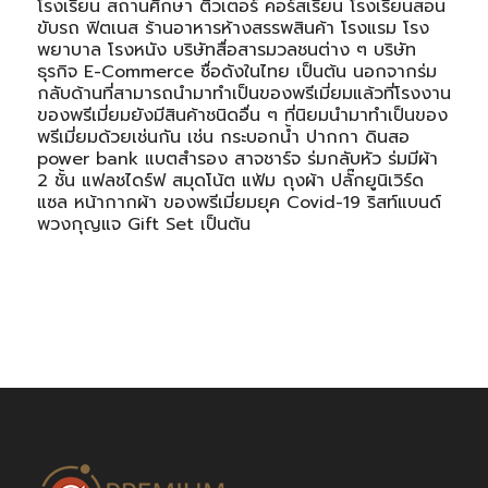
โรงเรียน สถานศึกษา ติวเตอร์ คอร์สเรียน โรงเรียนสอน
ขับรถ ฟิตเนส ร้านอาหารห้างสรรพสินค้า โรงแรม โรง
พยาบาล โรงหนัง บริษัทสื่อสารมวลชนต่าง ๆ บริษัท
ธุรกิจ E-Commerce ชื่อดังในไทย เป็นต้น นอกจากร่ม
กลับด้านที่สามารถนำมาทำเป็นของพรีเมี่ยมแล้วที่โรงงาน
ของพรีเมี่ยมยังมีสินค้าชนิดอื่น ๆ ที่นิยมนำมาทำเป็นของ
พรีเมี่ยมด้วยเช่นกัน เช่น
กระบอกน้ำ
ปากกา ดินสอ
power bank แบตสำรอง สาจชาร์จ ร่มกลับหัว ร่มมีผ้า
2 ชั้น แฟลชไดร์ฟ สมุดโน้ต แฟ้ม ถุงผ้า
ปลั๊กยูนิเวิร์ด
แซล
หน้ากากผ้า ของพรีเมี่ยมยุค Covid-19
ริสท์แบนด์
พวงกุญแจ Gift Set เป็นต้น