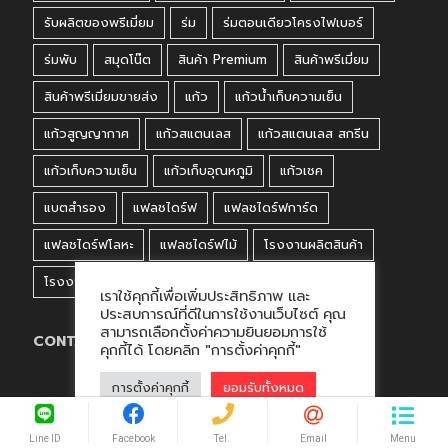
รับผลิตของพรีเมี่ยม
ร่ม
ร่มตอนเดียวโครงไฟเบอร์
ร่มพับ
สมุดโน๊ต
สินค้า Premium
สินค้าพรีเมี่ยม
สินค้าพรีเมี่ยมขายส่ง
แก้ว
แก้วน้ำเก็บความเย็น
แก้วสูญญากาศ
แก้วสแตนเลส
แก้วสแตนเลส สกรีน
แก้วเก็บความเย็น
แก้วเก็บอุณหภูมิ
แก้วเชค
แบตสำรอง
แฟลชไดร์ฟ
แฟลชไดร์ฟการ์ด
แฟลชไดร์ฟโลหะ
แฟลชไดร์ฟไม้
โรงงานผลิตสินค้า
โรงงานผลิตสินค้าพรีเมี่ยม
โรงงานพรีเมี่ยม
เราใช้คุกกี้เพื่อเพิ่มประสิทธิภาพ และ
ประสบการณ์ที่ดีในการใช้งานเว็บไซต์ คุณ
สามารถเลือกตั้งค่าความยินยอมการใช้
CONTACT US
คุกกี้ได้ โดยคลิก "การตั้งค่าคุกกี้"
การตั้งค่าคุกกี้
ยอมรับทั้งหมด
Premium Perfect Co., Ltd.