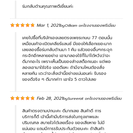
ร่มกลับด้านคุณภาพดีเยี่ยมค่ะ
Mar 1, 2021
by
Oilkam
on
โรงงานของพรีเมี่ยม
เคยไปซื้อที่บริษัทเองเลยตรงเพชรเกษม 77 ตอนนั้น
เหมือนเค้าจะเปิดเคลียร์แลนซ์ มีของให้เลือกเยอะมาก
เลยลองซื้อร่มกลับด้านมา 1 คัน แล้วของอื่นๆกระจุก
กระจิกอีกหลายอย่าง เอามาลองใช้ก็ไมา่ได้หวังว่าจะ
ดีมากอะไร เพราะเห็นเป็นของล้างสต็อกเนอะ แต่พอ
ลองเอามาใช้จริง เออดีแหะ ถ้ามีงานไหนต้องสั่ง
หลายคัน เดะว่าจะสั่งเจ้านี้อย่างแน่นอนค่ะ รับรอง
ของดีจริง ๆ ดีมากค่าา เอาใจ 5 ดาวไปเลย
Feb 28, 2021
by
Sureerat
on
โรงงานของพรีเมี่ยม
สินค้าตรงตามปกนะคะ ดีมากเลย สินค้าดี การ
บริการก็ดี เจ้านี้เค้ามีบริการส่งในกรุงเทพและ
ปริมณฑล สบายใจได้เลยเรื่อง ของเสียหาย ไม่มี
แน่นอน แถมมีการรรับประกันด้วยนะคะ ถ้าสินค้า