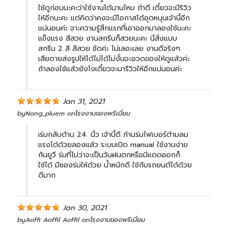
ใช้ดูก่อนนะคะว่าใช้งานได้นานไหม ถ้าดี เดี๋ยวจะมีริวิว
ให้อีกนะคะ แต่คิดว่าคงจะมีโอกาสได้อุดหนุนเจ้านี้อีก
แน่นอนค่ะ จาะความรู้สึกแรกที่เอาออกมาลองใช้นะคะ
แข็งแรง สีสวย งานสกรีนก็สวยนะคะ นี่สั่งแบบ
สกรีน 2 สี สีสวย ชัดค่ะ ไม่เลอะเลย งานดีจริงๆ
เสียดายส่งรูปให้ได้ไม่ได้ไม่งั้นจะอวดของให้ดูแล้วค่ะ
ถ้าลองใช้แล้วยังไงเดี๋ยวจะมารีวิวให้อีกแน่นอนค่ะ
Jan 31, 2021
by
Nong_pluem
on
โรงงานของพรีเมี่ยม
iร่มกลับด้าน 24. นิ้ว เจ้านี้ดี ก้านร่มไฟเบอร์ต้ามลม
แรงได้ด้วยลองแล้ว ระบบเปิด manual ใช้งานง่าย
กันยูวี ร่มที่ไม่ว่าจะเป็นวันฝนตกหรือมีแดดออกก็
ใช้ได้ มีซองร่มให้ด้วย น้ำหนักดี ใช้กับรถยนต์ได้ด้วย
ดีมาก
Jan 30, 2021
by
Aoffi Aoffil Aoffil
on
โรงงานของพรีเมี่ยม