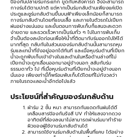
ป้องกันปลายร่มกระแทก ขูดกับหลังคารถ จึงจะสามารถ
กางร่มได้ตามปกติ แต่หากเป็นร่มกลับด้านเพียงแค่เปิด
ประตูและชูร่มกลับด้านขึ้นบนฟ้าเพียงเล็กน้อยก็สามารถ
กางร่มกลับด้านโดยที่แขนเสื้อ และภายในตัวรถไม่เปียก
ฝนอย่างแน่นอน และขั้นตอนการพับเก็บก็แสนจะสะดวก
ง่ายดาย และรวดเร็วหากเป็นร่มทั่ว ๆ ไปในการพับเก็บ
จำเป็นต้องสะบัดก่อนเพื่อให้น้ำที่ติดมากับร่มออกไปให้ได้
มากที่สุด กลับกันในส่วนของร่มกลับด้านนั้นสามารถหุบ
ร่มและเทน้ำที่ขังอยู่ออกได้ทันที และเมื่อหุบร่มด้านที่เปียก
น้ำจะถูกพับเก็บเข้าข้างในและด้านในหรือด้านล่างที่ไม่
เปียกน้ำจะถูกเลื่อนออกมาอยู่ข้างนอก สลับกับร่ม
ธรรมดาทั่ว ไป ที่เมื่อหุบร่มด้านที่เปียกน้ำจะอยู่ข้างนอก
นั่นเอง เพียงเท่านี้ก็พร้อมพับเก็บได้โดยที่ไม่กังวลว่า
ภายในรถจะเลอะน้ำอีกต่อไปแล้ว
ประโยชน์ที่สำคัญของร่มกลับด้าน
ผ้าร่ม 2 ชั้น หนา สามารถกันแดดกันฝนได้ดี
เคลือบสารป้องกันรังสี UV ทำให้แสงจากดวง
อาทิตย์ที่ส่องลงมาไม่สามารถผ่านร่มมาทำร้าย
ผิวของผู้ใช้งานร่มกลับด้านได้
สามารถใช้งานร่มกลับด้านในพื้นที่แคบ ได้อย่าง