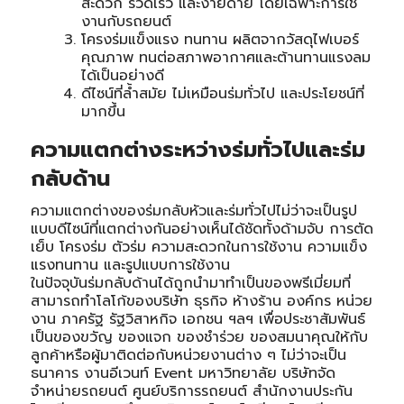
สะดวก รวดเร็ว และง่ายดาย โดยเฉพาะการใช้
งานกับรถยนต์
โครงร่มแข็งแรง ทนทาน ผลิตจากวัสดุไฟเบอร์
คุณภาพ ทนต่อสภาพอากาศและต้านทานแรงลม
ได้เป็นอย่างดี
ดีไซน์ที่ล้ำสมัย ไม่เหมือนร่มทั่วไป และประโยชน์ที่
มากขึ้น
ความแตกต่างระหว่างร่มทั่วไปและร่ม
กลับด้าน
ความแตกต่างของร่มกลับหัวและร่มทั่วไปไม่ว่าจะเป็นรูป
แบบดีไซน์ที่แตกต่างกันอย่างเห็นได้ชัดทั้งด้ามจับ การตัด
เย็บ โครงร่ม ตัวร่ม ความสะดวกในการใช้งาน ความแข็ง
แรงทนทาน และรูปแบบการใช้งาน
ในปัจจุบันร่มกลับด้านได้ถูกนำมาทำเป็นของพรีเมี่ยมที่
สามารถทำโลโก้ของบริษัท ธุรกิจ ห้างร้าน องค์กร หน่วย
งาน ภาครัฐ รัฐวิสาหกิจ เอกชน ฯลฯ เพื่อประชาสัมพันธ์
เป็นของขวัญ ของแจก ของชำร่วย ของสมนาคุณให้กับ
ลูกค้าหรือผู้มาติดต่อกับหน่วยงานต่าง ๆ ไม่ว่าจะเป็น
ธนาคาร งานอีเวนท์ Event มหาวิทยาลัย บริษัทจัด
จำหน่ายรถยนต์ ศูนย์บริการรถยนต์ สำนักงานประกัน