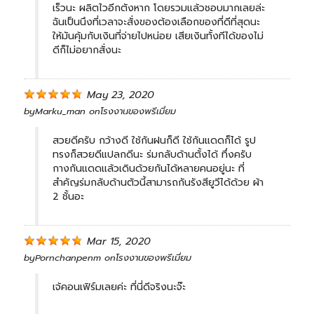
เร็วนะ ผลิตไวอีกตังหาก โดยรวมแล้วชอบมากเลยล่ะ
ฉันเป็นนึงที่เวลาจะสั่งของต้องเลือกของที่ดีที่สุดนะ
ให้มันคุ้มกับเงินที่จ่ายไปหน่อย เสียเงินทั้งทีได้ของไม่
ดีก็ไม่อยากสั่งนะ
May 23, 2020
by
Marku_man
on
โรงงานของพรีเมี่ยม
สวยดีครับ กว้างดี ใช้กันฝนก็ดี ใช้กันแดดก็ได้ รูป
ทรงก็สวยดีแปลกดีนะ ร่มกลับด้านตั้งได้ ทึ่งครับ
กางกันแดดแล้วเดินด้วยกันได้หลายคนอยู่นะ ที่
สำคัญร่มกลับด้านตัวนี้สามารถกันรังสียูวีได้ด้วย ผ้า
2 ชั้นอะ
Mar 15, 2020
by
Pornchanpenm
on
โรงงานของพรีเมี่ยม
เจ้คอนเฟิร์มเลยค่ะ ที่นี่ดีจริงนะจ๊ะ