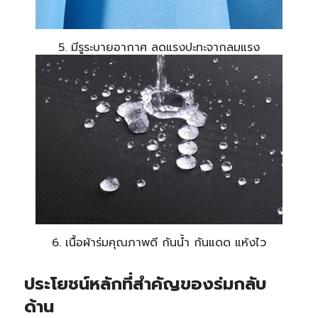
5. มีรูระบายอากาศ ลดแรงปะทะจากลมแรง
6. เนื้อผ้าร่มคุณภาพดี กันน้ำ กันแดด แห้งไว
ประโยชน์หลักที่สำคัญของร่มกลับ
ด้าน