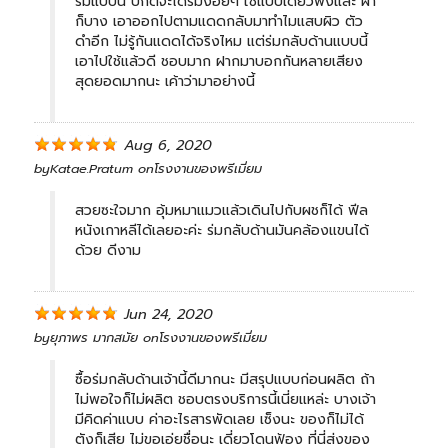
ร่มแบบนี้ ปกติจะได้ร่มง่อยๆ ใช้แป๊ปเดียวพังและ ผ้า
ก็บาง เอาออกไปตามแดดกลับมาทำไมแสบผิว ตัว
ดำอีก ไม่รู้กันแดดได้จริงไหม แต่ร่มกลับด้านแบบนี้
เอาไปใช้แล้วดี ชอบมาก ฝากมาบอกกันหลายเสียง
สุดยอดมากนะ เค้าว่ามาอย่างนี้
Aug 6, 2020
by
Katae.pratum
on
โรงงานของพรีเมี่ยม
สวยซะใจมาก อุ้มหมาแมวแล้วเดินไปกับผชก็ได้ ฟีล
หนังเกาหลีได้เลยอะค่ะ ร่มกลับด้านมันคล้องแขนได้
ด้วย ดีงาม
Jun 24, 2020
by
ยุภาพร มากสมัย
on
โรงงานของพรีเมี่ยม
ซื้อร่มกลับด้านเจ้านี้ดีมากนะ มีสรุปแบบก่อนผลิต ถ้า
ไม่พอใจก็ไม่ผลิต ชอบตรงบริการนี้เนี่ยแหล่ะ บางเจ้า
มีคิดค่าแบบ ค่าอะไรสารพัดเลย เซ็งนะ ของก็ไม่ได้
ตังก็เสีย ไม่ขอเอ่ยชื่อนะ เดี่ยวโดนฟ้อง ที่นี่ส่งของ