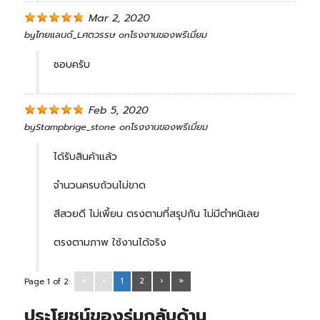
Mar 2, 2020
by
ไทยแลนด์_Lศตวรรษ
on
โรงงานของพรีเมี่ยม
ชอบครับ
Feb 5, 2020
by
Stampbrige_stone
on
โรงงานของพรีเมี่ยม
ได้รับสินค้าแล้ว
จำนวนครบถ้วนไม่ขาด
สีสวยดี ไม่เพี้ยน ตรงตามที่สรุปกัน ไม่มีตำหนิเลย
ตรงตามภาพ ใช้งานได้จริง
«
‹
1
2
›
»
Page 1 of 2:
ประโยชน์ของร่มกลับด้าน