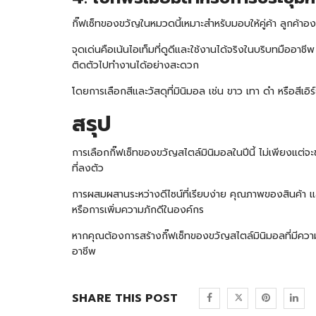
กิ๊ฟเซ็ทของขวัญในหมวดนี้เหมาะสำหรับมอบให้คู่ค้า ลูกค้าอง
จุดเด่นคือเน้นไอเท็มที่ดูดีและใช้งานได้จริงในบริบทมืออาช
ติดตัวไปทำงานได้อย่างสะดวก
โดยการเลือกสีและวัสดุที่มินิมอล เช่น ขาว เทา ดำ หรือสีเอิร์
สรุป
การเลือกกิ๊ฟเซ็ทของขวัญสไตล์มินิมอลในปีนี้ ไม่เพียงแต่จะ
ที่ลงตัว
การผสมผสานระหว่างดีไซน์ที่เรียบง่าย คุณภาพของสินค้า แล
หรือการเพิ่มความภักดีในองค์กร
หากคุณต้องการสร้างกิ๊ฟเซ็ทของขวัญสไตล์มินิมอลที่มีค
อาชีพ
SHARE THIS POST