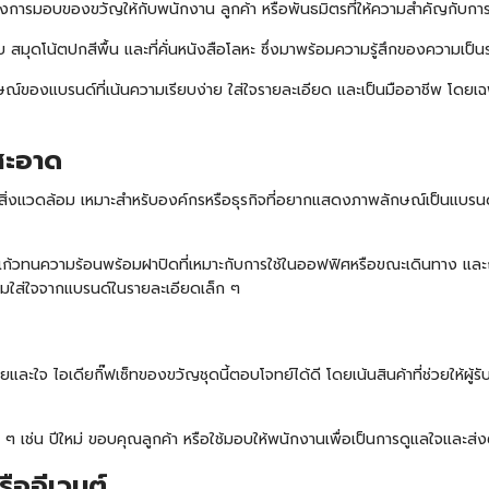
่ต้องการมอบของขวัญให้กับพนักงาน ลูกค้า หรือพันธมิตรที่ให้ความสำคัญกับ
ยบ
สมุดโน้ต
ปกสีพื้น และที่คั่นหนังสือโลหะ ซึ่งมาพร้อมความรู้สึกของความเป็
ษณ์ของแบรนด์ที่เน้นความเรียบง่าย ใส่ใจรายละเอียด และเป็นมืออาชีพ โดยเฉพา
สะอาด
พและสิ่งแวดล้อม เหมาะสำหรับองค์กรหรือธุรกิจที่อยากแสดงภาพลักษณ์เป็นแบร
วทนความร้อนพร้อมฝาปิดที่เหมาะกับการใช้ในออฟฟิศหรือขณะเดินทาง และถุงผ้า
ามใส่ใจจากแบรนด์ในรายละเอียดเล็ก ๆ
ละใจ ไอเดียกิ๊ฟเซ็ทของขวัญชุดนี้ตอบโจทย์ได้ดี โดยเน้นสินค้าที่ช่วยให้ผู้ร
ๆ เช่น ปีใหม่ ขอบคุณลูกค้า หรือใช้มอบให้พนักงานเพื่อเป็นการดูแลใจและส่งต
รืออีเวนต์