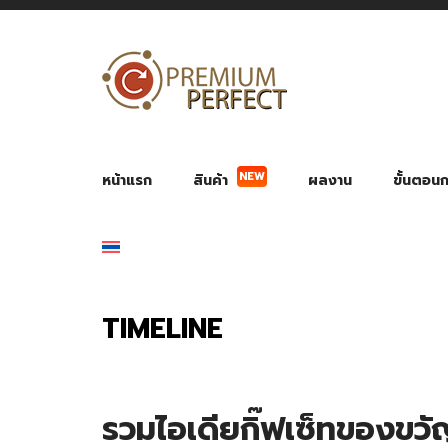
NEW
หน้าแรก
สินค้า
ผลงาน
ขั้นตอนกา
ผลงาน POWER BANK แบตสำรอง
ของพรีเ
สินค้าป้องกัน COVID-19
สายค
อุปกรณ์เสริมกระบอกน้ำ
พัดลมมือถือ พัดลมพก
ของช
ของชำร่วยงานบ
TIMELINE
รวมไอเดียกิ๊ฟเซ็ทของขวัญ