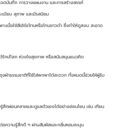
การจดบันทึก การวางแผนงาน และการสร้างสรรค์
นระเบียบ สุภาพ และมีรสนิยม
ะเมื่อใช้สีเอิร์ธโทนหรือโทนขาวดำ ซึ่งทำให้ดูสงบ สะอาด
นด์รักษ์โลก ห่วงใยสุขภาพ หรือสนับสนุนแนวคิด
ธรรมชาติที่ใช้ใส่พกพาได้สะดวก ทั้งหมดนี้ช่วยให้ผู้รับ
ับรู้สึกผ่อนคลายและดูแลตัวเองได้อย่างอ่อนโยน เช่น เทียน
่อความรู้สึกดี ๆ ผ่านสัมผัสและกลิ่นหอมละมุน