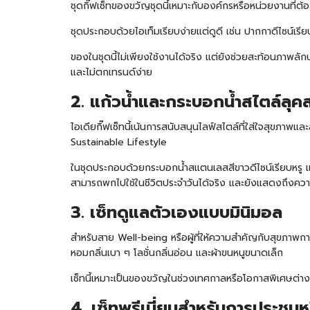
ชุดกิ๊ฟเซ็ทของขวัญชุดนี้เหมาะกับองค์กรหรือหน่วยงานที
ชุดประกอบด้วยไอเท็มเรียบง่ายแต่ดูดี เช่น ปากกาดีไซน์เรี
ของในชุดนี้ไม่เพียงใช้งานได้จริง แต่ยังช่วยสะท้อนภาพลัก
และไม่ตกเทรนด์ง่าย
2. แก้วน้ำและกระบอกน้ำสไตล์ลุค
ไอเดียกิ๊ฟเซ็ทนี้เน้นการสนับสนุนไลฟ์สไตล์ที่ใส่ใจสุขภา
Sustainable Lifestyle
ในชุดประกอบด้วยกระบอกน้ำสแตนเลสสีขาวดีไซน์เรียบหรู แก้
สามารถพกไปใช้ในชีวิตประจำวันได้จริง และยังแสดงถึงคว
3. เซ็ทดูแลตัวเองแบบมินิมอล
สำหรับสาย Well-being หรือผู้ที่ให้ความสำคัญกับสุขภาพกายแ
หอมกลิ่นเบา ๆ โลชั่นกลิ่นอ่อน และผ้าขนหนูขนาดเล็ก
เซ็ทนี้เหมาะเป็นของขวัญในช่วงเทศกาลหรือโอกาสพิเศษต่าง 
4. เซ็ทพรีเมี่ยมสำหรับการประชุมห