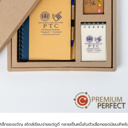
กิ๊ฟเซ็ทของขวัญ สไตล์เรียบง่ายแต่ดูดี กลายเป็นหนึ่งในตัวเลือกยอดนิยมสำห