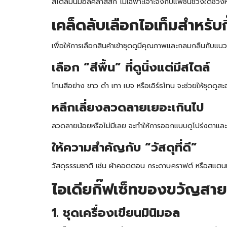
สไตล์มินิมอลคลาสสิก ไม่เฉพาะเจาะจงกับแฟชั่นช่วงใดช่วงหน
เคล็ดลับเลือกไอเท็มสำหรับ
เพื่อให้การเลือกสินค้าเข้าชุดดูมีคุณภาพและกลมกลืนกับแนว
เลือก “สีพื้น” ที่ดูนิ่งแต่มีสไตล์
โทนสีอย่าง ขาว ดำ เทา เบจ หรือเอิร์ธโทน จะช่วยให้ชุดดู
หลีกเลี่ยงลวดลายเยอะเกินไป
ลวดลายน้อยหรือไม่มีเลย จะทำให้การออกแบบดูโปร่งตาและเ
ให้ความสำคัญกับ “วัสดุที่ดี”
วัสดุธรรมชาติ เช่น ผ้าคอตตอน กระดาษคราฟต์ หรือสแตนเลส
ไอเดียกิ๊ฟเซ็ทของขวัญสายม
1. ชุดเครื่องเขียนมินิมอล