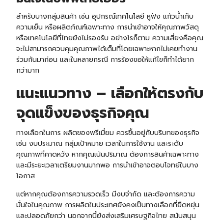
สำหรับบางกลุ่มสินค้า เช่น อุปกรณ์เทคโนโลยี หูฟัง
แก้วน้ำเก็บ
ความเย็น
หรือผลิตภัณฑ์เฉพาะทาง การนำเข้าอาจให้คุณภาพวัสดุ
หรือเทคโนโลยีที่ไทยยังไม่รองรับ อย่างไรก็ตาม ความเสี่ยงคือคุณ
จะไม่สามารถควบคุมคุณภาพได้เต็มที่โดยเฉพาะหากไม่เคยทำงาน
ร่วมกันมาก่อน และในหลายกรณี การร้องขอให้แก้ไขก็ทำได้ยาก
กว่ามาก
แนะแนวทาง – เลือกให้ตรงกับ
จุดแข็งของธุรกิจคุณ
ทางเลือกในการ ผลิตของพรีเมี่ยม ควรขึ้นอยู่กับบริบทของธุรกิจ
เช่น งบประมาณ กลุ่มเป้าหมาย เวลาในการใช้งาน และระดับ
คุณภาพที่คาดหวัง หากคุณเน้นปริมาณ ต้องการสินค้าเฉพาะทาง
และมีระยะเวลาเตรียมงานมากพอ การนำเข้าอาจตอบโจทย์ในบาง
โอกาส
แต่หากคุณต้องการความรวดเร็ว มีงบจำกัด และต้องการความ
มั่นใจในคุณภาพ การผลิตในประเทศยังคงเป็นทางเลือกที่ยืดหยุ่น
และปลอดภัยกว่า นอกจากนี้ยังส่งเสริมเศรษฐกิจไทย สนับสนุน