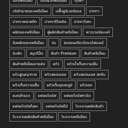
ของพรีเมี่ยม
ของแจกพรีเมี่ยม
ถุงผ้า
บริษัทขายของพรีเมี่ยม
ปลั๊กยูนิเวอร์แซล
ปากกา
ปากกาพลาสติก
ปากการีไซเคิล
ปากกาโลหะ
ผลิตของพรีเมี่ยม
ผู้ผลิตสินค้าพรีเมี่ยม
พาวเวอร์แบงค์
รับผลิตของพรีเมี่ยม
ร่ม
ร่มตอนเดียวโครงไฟเบอร์
ร่มพับ
สมุดโน๊ต
สินค้า Premium
สินค้าพรีเมี่ยม
สินค้าพรีเมี่ยมขายส่ง
แก้ว
แก้วน้ำเก็บความเย็น
แก้วสูญญากาศ
แก้วสแตนเลส
แก้วสแตนเลส สกรีน
แก้วเก็บความเย็น
แก้วเก็บอุณหภูมิ
แก้วเชค
แบตสำรอง
แฟลชไดร์ฟ
แฟลชไดร์ฟการ์ด
แฟลชไดร์ฟโลหะ
แฟลชไดร์ฟไม้
โรงงานผลิตสินค้า
โรงงานผลิตสินค้าพรีเมี่ยม
โรงงานพรีเมี่ยม