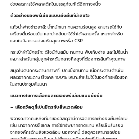
ช่วยลดการใช้พลาสติกในบรรจุภัณฑ์ได้อีกทางหนึ่ง
ตัวอย่างของพรีเมี่ยมแบบยั่งยืนที่น่าสนใจ
แก้วน้ำฟางข้าวสาลี: น้ำหนักเบา ทนความร้อนสูง สามารถใช้กับ
เครื่องดื่มร้อนเย็น และนำกลับมาใช้ซ้ำได้หลายครั้ง เหมาะสำหรับ
แจกในกิจกรรมส่งเสริมสุขภาพหรือ CSR
กระเป๋าผ้าไม้คอร์ก: ดีไซน์ทันสมัย ทนทาน พับเก็บง่าย และไม่ซึมน้ำ
เหมาะสำหรับกลุ่มลูกค้าระดับกลางถึงสูงที่ต้องการสินค้าคุณภาพ
สมุดโน้ต
ปกกระดาษคราฟท์: ปกแข็งทนทาน เนื้อกระดาษด้านใน
ผลิตจากกระดาษรีไซเคิล 100% เหมาะสำหรับใช้ในองค์กรหรือแจก
ในงานประชุมสัมมนา
แนวทางในการเลือกผลิตของพรีเมี่ยมแบบยั่งยืน
– เลือกวัสดุที่เป็นมิตรกับสิ่งแวดล้อม
พิจารณาจากแหล่งที่มาของวัสดุว่ามีการจัดการอย่างยั่งยืนหรือไม่
เช่น มาจากการรีไซเคิล การใช้ทรัพยากรทดแทน หรือมีใบรับรอง
จากองค์กรด้านสิ่งแวดล้อม นอกจากนี้ วัสดุควรสามารถย่อย