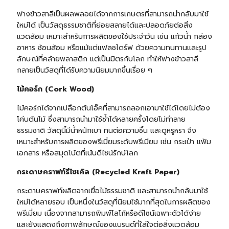
ฟางข้าวสาลีเป็นผลพลอยได้จากการเกษตรที่สามารถนำกลับมาใช้
ใหม่ได้ เป็นวัสดุธรรมชาติที่ย่อยสลายได้และปลอดภัยต่อสิ่ง
แวดล้อม เหมาะสำหรับการผลิตของใช้ประจำวัน เช่น แก้วน้ำ
กล่อง
อาหาร
ช้อนส้อม หรือแม้แต่
แฟลชไดร์ฟ
ด้วยความทนทานและรูป
ลักษณ์ที่คล้ายพลาสติก แต่เป็นมิตรกับโลก ทำให้ฟางข้าวสาลี
กลายเป็นวัสดุที่ได้รับความนิยมมากขึ้นเรื่อย ๆ
ไม้คอร์ก (Cork Wood)
ไม้คอร์กได้จากเปลือกต้นโอ๊คที่สามารถลอกเอามาใช้ได้โดยไม่ต้อง
โค่นต้นไม้ ซึ่งสามารถนำมาใช้ซ้ำได้หลายครั้งโดยไม่ทำลาย
ธรรมชาติ วัสดุนี้มีน้ำหนักเบา ทนต่อความชื้น และดูหรูหรา จึง
เหมาะสำหรับการผลิตของพรีเมี่ยมระดับพรีเมียม เช่น กระเป๋า แฟ้ม
เอกสาร หรือสมุดโน้ตที่เน้นดีไซน์รักษ์โลก
กระดาษคราฟท์รีไซเคิล (Recycled Kraft Paper)
กระดาษคราฟท์ผลิตจากเยื่อไม้ธรรมชาติ และสามารถนำกลับมาใช้
ใหม่ได้หลายรอบ เป็นหนึ่งในวัสดุที่นิยมใช้มากที่สุดในการผลิตของ
พรีเมี่ยม เนื่องจากสามารถพิมพ์โลโก้หรือดีไซน์เฉพาะตัวได้ง่าย
และยังแสดงถึงภาพลักษณ์ของแบรนด์ที่ใส่ใจต่อสิ่งแวดล้อม