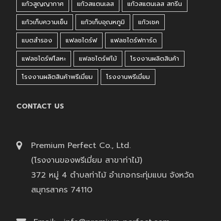
แก้วสูญญากาศ
แก้วสแตนเลส
แก้วสแตนเลส สกรีน
แก้วเก็บความเย็น
แก้วเก็บอุณหภูมิ
แก้วเชค
แบตสำรอง
แฟลชไดร์ฟ
แฟลชไดร์ฟการ์ด
แฟลชไดร์ฟโลหะ
แฟลชไดร์ฟไม้
โรงงานผลิตสินค้า
โรงงานผลิตสินค้าพรีเมี่ยม
โรงงานพรีเมี่ยม
CONTACT US
Premium Perfect Co., Ltd.
(โรงงานของพรีเมี่ยม สาขาท่าไม้)
372 หมู่ 4 ตำบลท่าไม้ อำเภอกระทุ่มแบน จังหวัด
สมุทรสาคร 74110