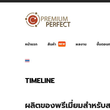
NEW
หน้าแรก
สินค้า
ผลงาน
ขั้นตอนกา
ผลงาน POWER BANK แบตสำรอง
ของพรีเ
สินค้าป้องกัน COVID-19
สายค
อุปกรณ์เสริมกระบอกน้ำ
พัดลมมือถือ พัดลมพก
ของช
ของชำร่วยงานบ
TIMELINE
ผลิตของพรีเมี่ยมสำหรับสไ