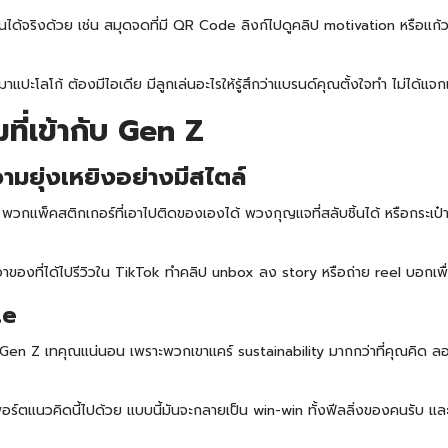
านได้จริงด้วย เช่น สมุดจดที่มี QR Code ลิงก์ไปดูคลิป motivation หรือแก้
มาแปะโลโก้ ต้องมีไอเดีย มีลูกเล่นอะไรให้รู้สึกว่าแบรนด์คุณตั้งใจทำ ไม่ได้
ที่เข้ากับ Gen Z
มยุ่งเหยิงอย่างมีสไตล์
น พวกแพ็คสติกเกอร์ที่เอาไปติดของเองได้
พวงกุญแจ
ที่สลับชิ้นได้ หรือกระเ
องที่ได้ไปรีวิวใน TikTok ทำคลิป unbox ลง story หรือถ่าย reel บอกเพื่อนว่
te
 Gen Z เทคุณแน่นอน เพราะพวกเขาแคร์ sustainability มากกว่าที่คุณคิด ลอง
ัพพอร์ตแนวคิดนี้ไปด้วย แบบนี้มันจะกลายเป็น win-win ทั้งฟีลลิ่งของคนรับ