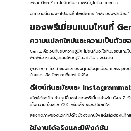
เพราะ Gen Z เขาไม่อินกับของฟรีที่ดูไม่มีความหมาย
บทความนี้เราจะพาไปเจาะลึกไอเดียการ “ผลิตของพรีเมี่ยม”
ของพรีเมี่ยมแบบไหนที่ G
ความแปลกใหม่และความเป็นตัวข
Gen Z คือเจนที่ชอบความยูนีค ไม่อินกับอะไรที่แมสจนเกินไ
พิมพ์ชื่อ หรือมีลูกเล่นให้เขารู้สึกว่าได้แสดงตัวตน
พูดง่าย ๆ คือ ถ้าของแจกของคุณมันดูเหมือน mass produc
นั่นแหละ คือเป้าหมายที่ควรไปให้ถึง
ดีไซน์ทันสมัยและ Instagramma
สไตล์ต้องปัง ถ่ายรูปขึ้นจอ! ของพรีเมี่ยมสำหรับ Gen Z ต
เก็บความเย็น
ลาย Y2K, หรือเสื้อโอเวอร์ไซส์ที่ใส่
ลองคิดภาพของแจกที่มีดีไซน์จึ้งจนคนโพสต์แล้วต้องแท็ก
ใช้งานได้จริงและมีฟังก์ชัน