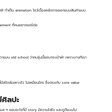
ช้ AR ทำเป็น animation โชว์เบื้องหลังการออกแบบสินค้าแบบ
agement ที่คนอยากแชร์ต่อ
เดาแบบ old school ว่าคนรุ่นนี้ชอบ
กระเป๋าผ้า
เพราะบางทีเขา
ี่มีสไตล์เฉพาะตัว ไม่เหมือนใคร ซึ่งตรงกับ core value
ีศิลปะ
แมส ๆ ชอบอะไรที่มี story มีความใส่ใจ และดูดีแบบไม่