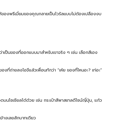
ำให้ของพรีเมี่ยมของคุณกลายเป็นไวรัลแบบไม่ต้องเปลืองงบ
ว่าเป็นของที่ออกแบบมาสำหรับเขาจริง ๆ เช่น เลือกสีเอง
ถ่ายลงไอจีแล้วเพื่อนทักว่า “เห้ย ของที่ไหนอะ? เท่อะ”
นโซเชียลได้ด้วย เช่น กระเป๋าสีพาสเทลดีไซน์ญี่ปุ่น,
แก้ว
จ้างเลยสักบาทเดียว