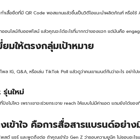
่น ทำเสื้อยืดที่มี QR Code พอสแกนแล้วขึ้นเป็นวิดีโอแนะนำผลิตภัณฑ์ หรือใ
างโลกออนไลน์กับออฟไลน์ แล้วคุณจะได้อะไรที่มากกว่าของแจก แต่มันคือ eng
่ยมให้ตรงกลุ่มเป้าหมาย
้โพล IG, Q&A, หรือเล่น TikTok Poll แล้วดูว่าคนเขาเมนต์กันว่าอะไร อย่าไป
รุ่นใหม่
งที่ปังไม่ไหว เพราะเขาจะช่วยกระจาย reach ให้แบบไม่มีค่าแอด แถมยังได้ของท
างเข้าใจ คือการสื่อสารแบรนด์อย่างม
ช้ โพสต์ แชร์ และพูดถึงต่อ ถ้าคุณเข้าใจ Gen Z ว่าชอบความยูนีค ไม่ชอบอะไร