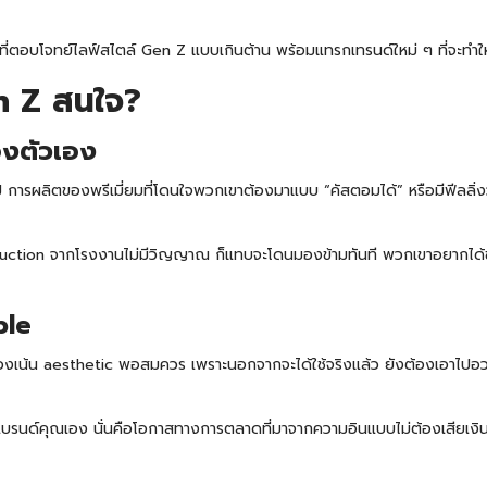
 ที่ตอบโจทย์ไลฟ์สไตล์ Gen Z แบบเกินต้าน พร้อมแทรกเทรนด์ใหม่ ๆ ที่จะท
en Z สนใจ?
องตัวเอง
ป การผลิตของพรีเมี่ยมที่โดนใจพวกเขาต้องมาแบบ “คัสตอมได้” หรือมีฟีลลิ่ง
tion จากโรงงานไม่มีวิญญาณ ก็แทบจะโดนมองข้ามทันที พวกเขาอยากได้ของที่
ble
้องเน้น aesthetic พอสมควร เพราะนอกจากจะได้ใช้จริงแล้ว ยังต้องเอาไปอวดบ
แบรนด์คุณเอง นั่นคือโอกาสทางการตลาดที่มาจากความอินแบบไม่ต้องเสียเงิน