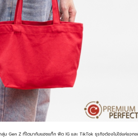
ลุ่ม Gen Z ที่โตมากับแฮชแท็ก ฟีด IG และ TikTok ธุรกิจต้องไม่ใช่แค่แจกขอ