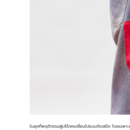
ในยุคที่พฤติกรรมผู้บริโภคเปลี่ยนไปแบบติดสปีด โดยเฉพาะก