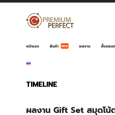
NEW
หน้าแรก
สินค้า
ผลงาน
ขั้นตอนกา
ผลงาน POWER BANK แบตสำรอง
ของพรีเ
สินค้าป้องกัน COVID-19
สายค
อุปกรณ์เสริมกระบอกน้ำ
พัดลมมือถือ พัดลมพก
ของช
ของชำร่วยงานบ
TIMELINE
ผลงาน Gift Set สมุดโน้