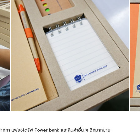
้ต ปากกา แฟลชไดร์ฟ Power bank และสินค้าอื่น ๆ อีกมากมาย