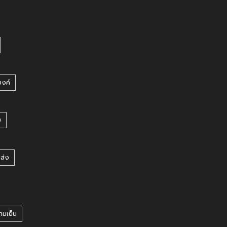
บงค์
บ
ยส่ง
ามเย็น