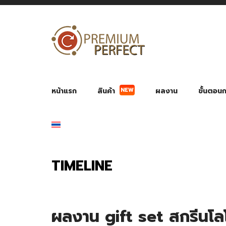
NEW
หน้าแรก
สินค้า
ผลงาน
ขั้นตอนกา
ผลงาน POWER BANK แบตสำรอง
ของพรีเ
สินค้าป้องกัน COVID-19
สายค
อุปกรณ์เสริมกระบอกน้ำ
พัดลมมือถือ พัดลมพก
ของช
ของชำร่วยงานบ
TIMELINE
ผลงาน gift set สกรีนโ