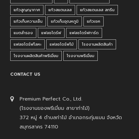
แก้วสูญญากาศ
แก้วสแตนเลส
แก้วสแตนเลส สกรีน
แก้วเก็บความเย็น
แก้วเก็บอุณหภูมิ
แก้วเชค
แบตสำรอง
แฟลชไดร์ฟ
แฟลชไดร์ฟการ์ด
แฟลชไดร์ฟโลหะ
แฟลชไดร์ฟไม้
โรงงานผลิตสินค้า
โรงงานผลิตสินค้าพรีเมี่ยม
โรงงานพรีเมี่ยม
CONTACT US
Premium Perfect Co., Ltd.
(โรงงานของพรีเมี่ยม สาขาท่าไม้)
372 หมู่ 4 ตำบลท่าไม้ อำเภอกระทุ่มแบน จังหวัด
สมุทรสาคร 74110