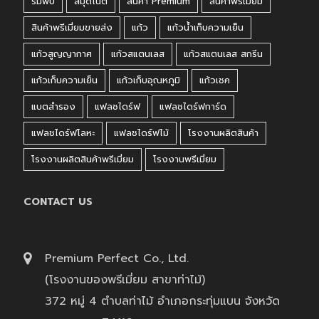
ร่มพับ
สมุดโน๊ต
สินค้า Premium
สินค้าพรีเมี่ยม
สินค้าพรีเมี่ยมขายส่ง
แก้ว
แก้วน้ำเก็บความเย็น
แก้วสูญญากาศ
แก้วสแตนเลส
แก้วสแตนเลส สกรีน
แก้วเก็บความเย็น
แก้วเก็บอุณหภูมิ
แก้วเชค
แบตสำรอง
แฟลชไดร์ฟ
แฟลชไดร์ฟการ์ด
แฟลชไดร์ฟโลหะ
แฟลชไดร์ฟไม้
โรงงานผลิตสินค้า
โรงงานผลิตสินค้าพรีเมี่ยม
โรงงานพรีเมี่ยม
CONTACT US
Premium Perfect Co., Ltd.
(โรงงานของพรีเมี่ยม สาขาท่าไม้)
372 หมู่ 4 ตำบลท่าไม้ อำเภอกระทุ่มแบน จังหวัด