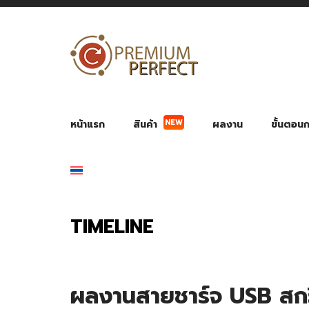
NEW
หน้าแรก
สินค้า
ผลงาน
ขั้นตอนกา
ผลงาน POWER BANK แบตสำรอง
ของพรีเ
สินค้าป้องกัน COVID-19
สายค
อุปกรณ์เสริมกระบอกน้ำ
พัดลมมือถือ พัดลมพก
ของช
ของชำร่วยงานบ
TIMELINE
ผลงานสายชาร์จ USB สกร