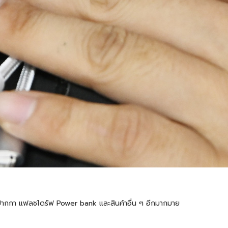
้ต ปากกา แฟลชไดร์ฟ Power bank และสินค้าอื่น ๆ อีกมากมาย