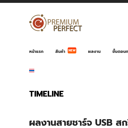
NEW
หน้าแรก
สินค้า
ผลงาน
ขั้นตอนกา
ผลงาน POWER BANK แบตสำรอง
ของพรีเ
สินค้าป้องกัน COVID-19
สายค
อุปกรณ์เสริมกระบอกน้ำ
พัดลมมือถือ พัดลมพก
ของช
ของชำร่วยงานบ
TIMELINE
ผลงานสายชาร์จ USB สก