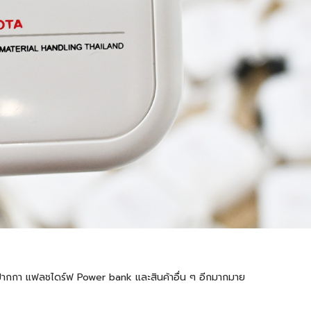
้ต ปากกา แฟลชไดร์ฟ Power bank และสินค้าอื่น ๆ อีกมากมาย