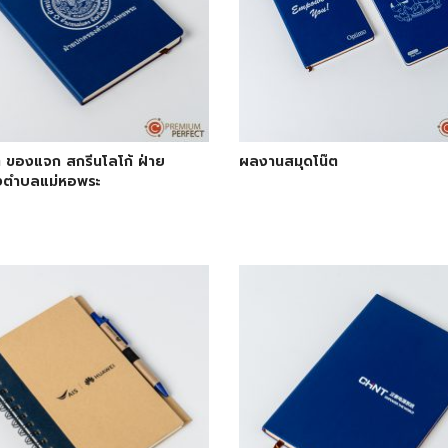
ต ของแจก สกรีนโลโก้ ฝ่าย
ผลงานสมุดโน๊ต
ตำบลแม่หอพระ