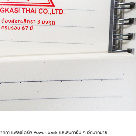
้ต ปากกา แฟลชไดร์ฟ Power bank และสินค้าอื่น ๆ อีกมากมาย