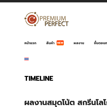
NEW
หน้าแรก
สินค้า
ผลงาน
ขั้นตอนกา
ผลงาน POWER BANK แบตสำรอง
ของพรีเ
สินค้าป้องกัน COVID-19
สายค
อุปกรณ์เสริมกระบอกน้ำ
พัดลมมือถือ พัดลมพก
ของช
ของชำร่วยงานบ
TIMELINE
ผลงานสมุดโน้ต สกรีนโ