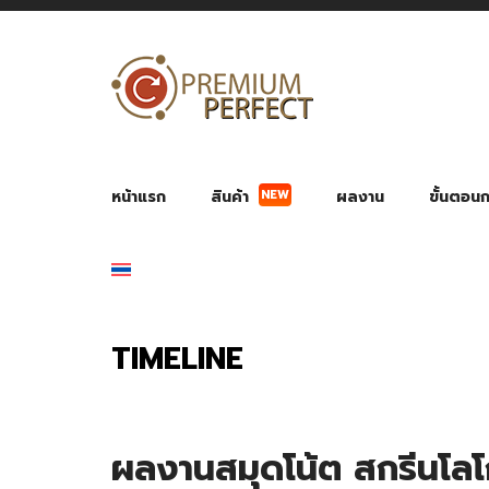
NEW
หน้าแรก
สินค้า
ผลงาน
ขั้นตอนกา
ผลงาน POWER BANK แบตสำรอง
ของพรีเ
สินค้าป้องกัน COVID-19
สายค
อุปกรณ์เสริมกระบอกน้ำ
พัดลมมือถือ พัดลมพก
ของช
ของชำร่วยงานบ
TIMELINE
ผลงานสมุดโน้ต สกรีนโล