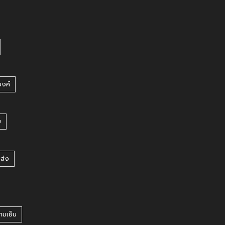
บงค์
บ
ยส่ง
ามเย็น