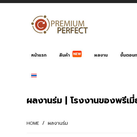
NEW
หน้าแรก
สินค้า
ผลงาน
ขั้นตอนกา
ผลงาน POWER BANK แบตสำรอง
ของพรีเ
สินค้าป้องกัน COVID-19
สายค
อุปกรณ์เสริมกระบอกน้ำ
พัดลมมือถือ พัดลมพก
ของช
ของชำร่วยงานบ
ผลงานร่ม | โรงงานของพรีเมี
/
ผลงานร่ม
HOME