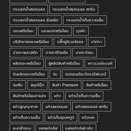
กระบอกน้ำสแตนเลส
กระบอกน้ำสแตนเลส สกรีน
กระบอกน้ำสแตนเลส สั่งผลิต
กระบอกน้ำเก็บความเย็น
ของพรีเมี่ยม
ของแจกพรีเมี่ยม
ถุงผ้า
บริษัทขายของพรีเมี่ยม
ปลั๊กยูนิเวอร์แซล
ปากกา
ปากกาพลาสติก
ปากการีไซเคิล
ปากกาโลหะ
ผลิตของพรีเมี่ยม
ผู้ผลิตสินค้าพรีเมี่ยม
พาวเวอร์แบงค์
รับผลิตของพรีเมี่ยม
ร่ม
ร่มตอนเดียวโครงไฟเบอร์
ร่มพับ
สมุดโน๊ต
สินค้า Premium
สินค้าพรีเมี่ยม
สินค้าพรีเมี่ยมขายส่ง
แก้ว
แก้วน้ำเก็บความเย็น
แก้วสูญญากาศ
แก้วสแตนเลส
แก้วสแตนเลส สกรีน
แก้วเก็บความเย็น
แก้วเก็บอุณหภูมิ
แก้วเชค
แบตสำรอง
แฟลชไดร์ฟ
แฟลชไดร์ฟการ์ด