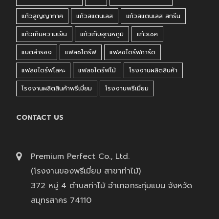
แก้วสูญญากาศ
แก้วสแตนเลส
แก้วสแตนเลส สกรีน
แก้วเก็บความเย็น
แก้วเก็บอุณหภูมิ
แก้วเชค
แบตสำรอง
แฟลชไดร์ฟ
แฟลชไดร์ฟการ์ด
แฟลชไดร์ฟโลหะ
แฟลชไดร์ฟไม้
โรงงานผลิตสินค้า
โรงงานผลิตสินค้าพรีเมี่ยม
โรงงานพรีเมี่ยม
CONTACT US
Premium Perfect Co., Ltd.
(โรงงานของพรีเมี่ยม สาขาท่าไม้)
372 หมู่ 4 ตำบลท่าไม้ อำเภอกระทุ่มแบน จังหวัด
สมุทรสาคร 74110