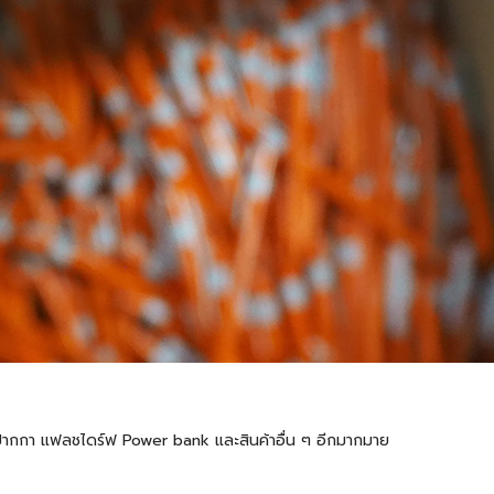
้ต ปากกา แฟลชไดร์ฟ Power bank และสินค้าอื่น ๆ อีกมากมาย