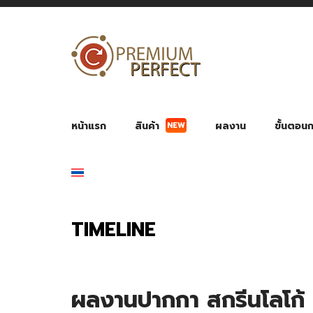
NEW
หน้าแรก
สินค้า
ผลงาน
ขั้นตอนกา
ผลงาน POWER BANK แบตสำรอง
ของพรีเ
สินค้าป้องกัน COVID-19
สายค
อุปกรณ์เสริมกระบอกน้ำ
พัดลมมือถือ พัดลมพก
ของช
ของชำร่วยงานบ
TIMELINE
ผลงานปากกา สกรีนโลโก้