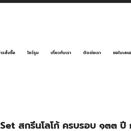
รสั่งซื้อ
โชว์รูม
เกี่ยวกับเรา
ติดต่อเรา
ขอใบเสน
มี่ยมตามหมวดหมู่ธุรกิจ
ล้อง สายคล้องแมส สายคล้องคอ
พา
ําร่วย งานฌาปนกิจ งานศพ
ุญ งานบวช
ของพรีเมี่ยมธุรกิจกีฬาและสุขภาพ
ของพรีเมี่ยมหมวดหมู่แคมป์ปิ้ง
ของพรีเมี่ยมสำหรับโรงแรม รีสอร์ท
ของที่ระลึก ของพรีเมี่ยมโรงเรียน การศึกษา
ของพรีเมี่ยมสำหรับกลุ่มธุรกิจขนาดเล็ก (SME)
ของที่ระลึกงานเกษียณอายุ
ของพรีเมี่ยมวัด ของที่ระลึกถวายพระสงฆ์
ของสมนาคุณ ของที่ระลึก ของชำร่วย
ขวดแบ่ง ขวดพกพา ขวดสเปรย์
สินค้าป้องกัน COVID-19 อื่น ๆ
ร่มพับ 2 ตอน Manual
ร่มพับ 2 ตอน Auto
ร่มพับ 3 ตอน Manual
ร่มพับ 3 ตอน Auto
ร่มตอนเดียว 24″ โครงเห
ร่มตอนเดียว 24″ โครงไฟเบอร์
ร่มตอนเดียว 24″ โครงไม้
ร่มกอล์ฟ 28″ โครงไฟเบอร์
ร่มกอล์ฟ 30″ โครงไฟเบอร์
ร่มกลอ์ฟ 30″ โครงเหล็ก
ร่มกอล์ฟ 30″ 2 ชั้น
Set สกรีนโลโก้ ครบรอบ ๑๓๓ ปี ก