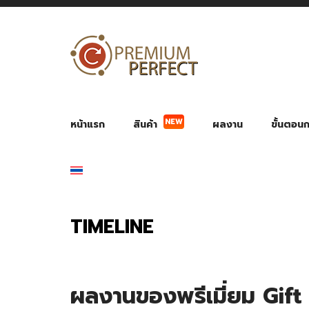
NEW
หน้าแรก
สินค้า
ผลงาน
ขั้นตอนกา
ผลงาน POWER BANK แบตสำรอง
ของพรีเ
สินค้าป้องกัน COVID-19
สายค
อุปกรณ์เสริมกระบอกน้ำ
พัดลมมือถือ พัดลมพก
ของช
ของชำร่วยงานบ
TIMELINE
ผลงานของพรีเมี่ยม Gift 