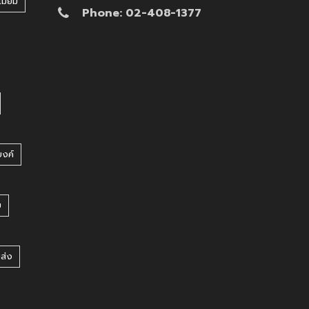
มี่ยม
Phone: 02-408-1377
บงค์
บ
ยส่ง