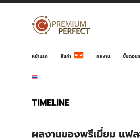
NEW
หน้าแรก
สินค้า
ผลงาน
ขั้นตอนกา
ผลงาน POWER BANK แบตสำรอง
ของพรีเ
สินค้าป้องกัน COVID-19
สายค
อุปกรณ์เสริมกระบอกน้ำ
พัดลมมือถือ พัดลมพก
ของช
ของชำร่วยงานบ
TIMELINE
ผลงานของพรีเมี่ยม แฟล