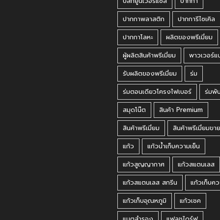
ปลั๊กยูนิเวอร์แซล
ปากกา
ปากกาพลาสติก
ปากการีไซเคิล
ปากกาโลหะ
ผลิตของพรีเมี่ยม
ผู้ผลิตสินค้าพรีเมี่ยม
พาวเวอร์แ
รับผลิตของพรีเมี่ยม
ร่ม
ร่มตอนเดียวโครงไฟเบอร์
ร่มพั
สมุดโน๊ต
สินค้า Premium
สินค้าพรีเมี่ยม
สินค้าพรีเมี่ยมขา
แก้ว
แก้วน้ำเก็บความเย็น
แก้วสูญญากาศ
แก้วสแตนเลส
แก้วสแตนเลส สกรีน
แก้วเก็บคว
แก้วเก็บอุณหภูมิ
แก้วเชค
แบตสำรอง
แฟลชไดร์ฟ