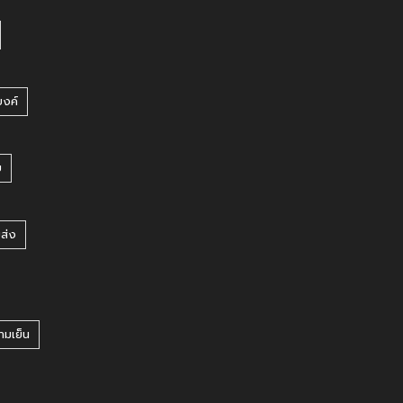
บงค์
บ
ยส่ง
ามเย็น