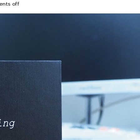
nts off