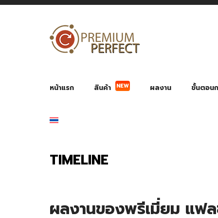
NEW
หน้าแรก
สินค้า
ผลงาน
ขั้นตอนกา
ผลงาน POWER BANK แบตสำรอง
ของพรีเ
สินค้าป้องกัน COVID-19
สายค
อุปกรณ์เสริมกระบอกน้ำ
พัดลมมือถือ พัดลมพก
ของช
ของชำร่วยงานบ
TIMELINE
ผลงานของพรีเมี่ยม แฟลช