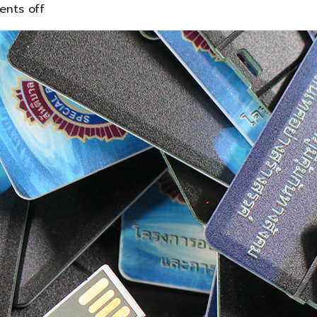
nts off