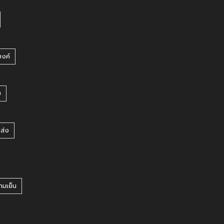
บงค์
บ
ยส่ง
ามเย็น