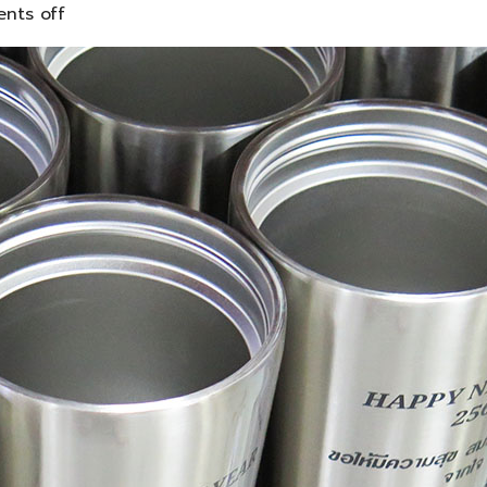
nts off