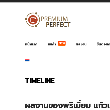
NEW
หน้าแรก
สินค้า
ผลงาน
ขั้นตอนกา
ผลงาน POWER BANK แบตสำรอง
ของพรีเ
สินค้าป้องกัน COVID-19
สายค
อุปกรณ์เสริมกระบอกน้ำ
พัดลมมือถือ พัดลมพก
ของช
ของชำร่วยงานบ
TIMELINE
ผลงานของพรีเมี่ยม แก้ว