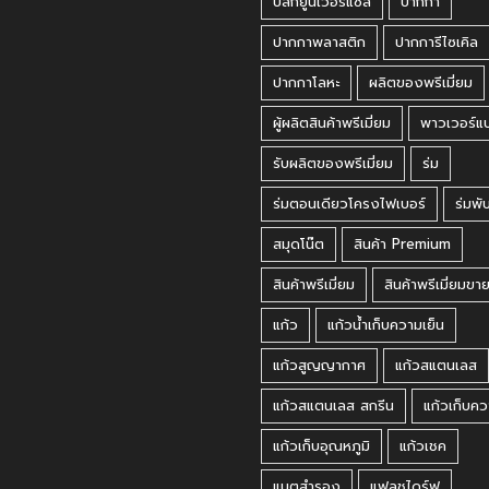
ปลั๊กยูนิเวอร์แซล
ปากกา
ปากกาพลาสติก
ปากการีไซเคิล
ปากกาโลหะ
ผลิตของพรีเมี่ยม
ผู้ผลิตสินค้าพรีเมี่ยม
พาวเวอร์แ
รับผลิตของพรีเมี่ยม
ร่ม
ร่มตอนเดียวโครงไฟเบอร์
ร่มพั
สมุดโน๊ต
สินค้า Premium
สินค้าพรีเมี่ยม
สินค้าพรีเมี่ยมขา
แก้ว
แก้วน้ำเก็บความเย็น
แก้วสูญญากาศ
แก้วสแตนเลส
แก้วสแตนเลส สกรีน
แก้วเก็บคว
แก้วเก็บอุณหภูมิ
แก้วเชค
แบตสำรอง
แฟลชไดร์ฟ