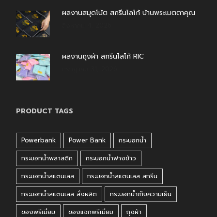
ผลงานสมุดโน้ต สกรีนโลโก้ บ้านพระเมตตาคุณ
สิงหาคม 4, 2026
ผลงานถุงผ้า สกรีนโลโก้ RIC
กรกฎาคม 31, 2026
PRODUCT TAGS
Powerbank
Power Bank
กระบอกน้ำ
กระบอกน้ำพลาสติก
กระบอกน้ำฟางข้าว
กระบอกน้ำสแตนเลส
กระบอกน้ำสแตนเลส สกรีน
กระบอกน้ำสแตนเลส สั่งผลิต
กระบอกน้ำเก็บความเย็น
ของพรีเมี่ยม
ของแจกพรีเมี่ยม
ถุงผ้า