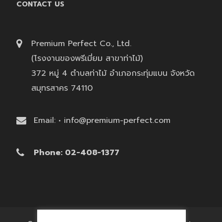
CONTACT US
Premium Perfect Co., Ltd.
(โรงงานของพรีเมี่ยม สาขาท่าไม้)
372 หมู่ 4 ตำบลท่าไม้ อำเภอกระทุ่มแบน จังหวัด
สมุทรสาคร 74110
Email: • info@premium-perfect.com
Phone: 02-408-1377