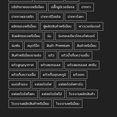
บริษัทขายของพรีเมี่ยม
ปลั๊กยูนิเวอร์แซล
ปากกา
ปากกาพลาสติก
ปากการีไซเคิล
ปากกาโลหะ
ผลิตของพรีเมี่ยม
ผู้ผลิตสินค้าพรีเมี่ยม
พาวเวอร์แบงค์
รับผลิตของพรีเมี่ยม
ร่ม
ร่มตอนเดียวโครงไฟเบอร์
ร่มพับ
สมุดโน๊ต
สินค้า Premium
สินค้าพรีเมี่ยม
สินค้าพรีเมี่ยมขายส่ง
แก้ว
แก้วน้ำเก็บความเย็น
แก้วสูญญากาศ
แก้วสแตนเลส
แก้วสแตนเลส สกรีน
แก้วเก็บความเย็น
แก้วเก็บอุณหภูมิ
แก้วเชค
แบตสำรอง
แฟลชไดร์ฟ
แฟลชไดร์ฟการ์ด
แฟลชไดร์ฟโลหะ
แฟลชไดร์ฟไม้
โรงงานผลิตสินค้า
โรงงานผลิตสินค้าพรีเมี่ยม
โรงงานพรีเมี่ยม