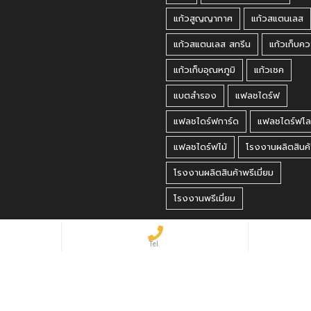
แก้วสูญญากาศ
แก้วสแตนเลส
แก้วสแตนเลส สกรีน
แก้วเก็บคว
แก้วเก็บอุณหภูมิ
แก้วเชค
แบตสำรอง
แฟลชไดร์ฟ
แฟลชไดร์ฟการ์ด
แฟลชไดร์ฟโล
แฟลชไดร์ฟไม้
โรงงานผลิตสินค้
โรงงานผลิตสินค้าพรีเมี่ยม
โรงงานพรีเมี่ยม
 Reserved.
matbet, matbet giriş
·
holiganbet, holiganbet giriş
·
cratosroyalbet
·
maxwin
·