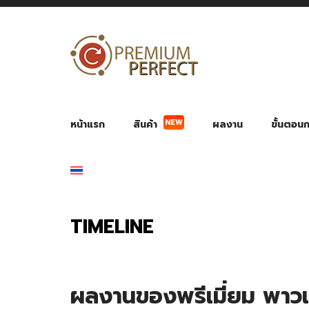
NEW
หน้าแรก
สินค้า
ผลงาน
ขั้นตอนกา
ผลงาน POWER BANK แบตสำรอง
ของพรีเ
สินค้าป้องกัน COVID-19
สายค
อุปกรณ์เสริมกระบอกน้ำ
พัดลมมือถือ พัดลมพก
ของช
ของชำร่วยงานบ
TIMELINE
ผลงานของพรีเมี่ยม พาวเว