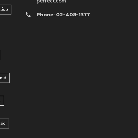
perfect.com
มี่ยม
Phone: 02-408-1377
บงค์
บ
ยส่ง