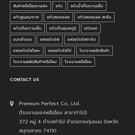
สินค้าพรีเมี่ยมขายส่ง
แก้ว
แก้วน้ำเก็บความเย็น
แก้วสูญญากาศ
แก้วสแตนเลส
แก้วสแตนเลส สกรีน
แก้วเก็บความเย็น
แก้วเก็บอุณหภูมิ
แก้วเชค
แบตสำรอง
แฟลชไดร์ฟ
แฟลชไดร์ฟการ์ด
แฟลชไดร์ฟโลหะ
แฟลชไดร์ฟไม้
โรงงานผลิตสินค้า
โรงงานผลิตสินค้าพรีเมี่ยม
โรงงานพรีเมี่ยม
CONTACT US
Premium Perfect Co., Ltd.
(โรงงานของพรีเมี่ยม สาขาท่าไม้)
372 หมู่ 4 ตำบลท่าไม้ อำเภอกระทุ่มแบน จังหวัด
สมุทรสาคร 74110