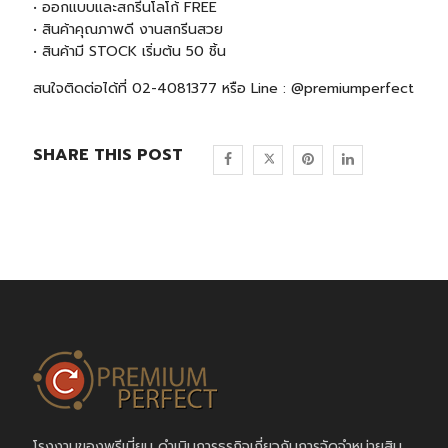
• ออกแบบและสกรีนโลโก้ FREE
• สินค้าคุณภาพดี งานสกรีนสวย
• สินค้ามี STOCK เริ่มต้น 50 ชิ้น
สนใจติดต่อได้ที่ 02-4081377 หรือ Line : @premiumperfect
SHARE THIS POST
โรงงานของพรีเมี่ยม ดำเนินการธุรกิจเกี่ยวกับการจัดจำหน่ายสิน