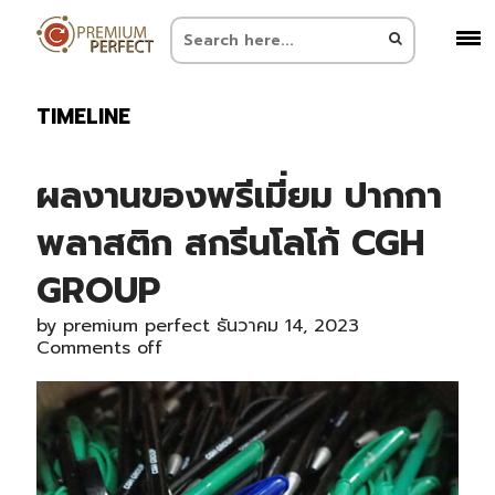
TIMELINE
ผลงานของพรีเมี่ยม ปากกา
พลาสติก สกรีนโลโก้ CGH
GROUP
by
premium perfect
ธันวาคม 14, 2023
Comments off