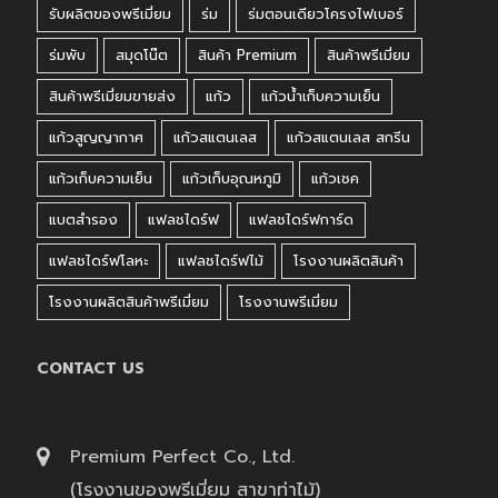
รับผลิตของพรีเมี่ยม
ร่ม
ร่มตอนเดียวโครงไฟเบอร์
ร่มพับ
สมุดโน๊ต
สินค้า Premium
สินค้าพรีเมี่ยม
สินค้าพรีเมี่ยมขายส่ง
แก้ว
แก้วน้ำเก็บความเย็น
แก้วสูญญากาศ
แก้วสแตนเลส
แก้วสแตนเลส สกรีน
แก้วเก็บความเย็น
แก้วเก็บอุณหภูมิ
แก้วเชค
แบตสำรอง
แฟลชไดร์ฟ
แฟลชไดร์ฟการ์ด
แฟลชไดร์ฟโลหะ
แฟลชไดร์ฟไม้
โรงงานผลิตสินค้า
โรงงานผลิตสินค้าพรีเมี่ยม
โรงงานพรีเมี่ยม
CONTACT US
Premium Perfect Co., Ltd.
(โรงงานของพรีเมี่ยม สาขาท่าไม้)