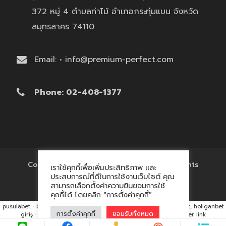
372 หมู่ 4 ตำบลท่าไม้ อำเภอกระทุ่มแบน จังหวัด
สมุทรสาคร 74110
Email: • info@premium-perfect.com
Phone: 02-408-1377
Copyright © 2017 'โรงงานของพรีเมี่ยม' All Rights
เราใช้คุกกี้เพื่อเพิ่มประสิทธิภาพ และ
Reserved.
ประสบการณ์ที่ดีในการใช้งานเว็บไซต์ คุณ
สามารถเลือกตั้งค่าความยินยอมการใช้
คุกกี้ได้ โดยคลิก "การตั้งค่าคุกกี้"
pusulabet
·
betyap
·
avrupabet
·
matbet, matbet giriş
·
holiganbet, holiganbet
การตั้งค่าคุกกี้
ยอมรับทั้งหมด
giriş
·
cratosroyalbet
·
maxwin
·
hacklink market, kalıcı footer link