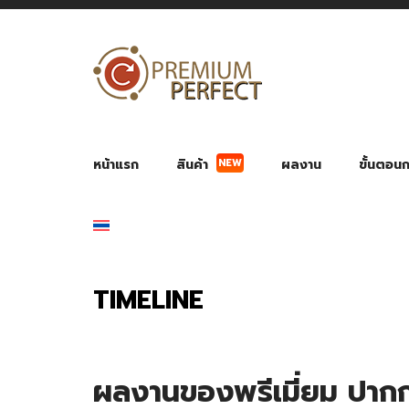
NEW
หน้าแรก
สินค้า
ผลงาน
ขั้นตอนกา
ผลงาน POWER BANK แบตสำรอง
ของพรีเ
สินค้าป้องกัน COVID-19
สายค
อุปกรณ์เสริมกระบอกน้ำ
พัดลมมือถือ พัดลมพก
ของช
ของชำร่วยงานบ
TIMELINE
ผลงานของพรีเมี่ยม ปาก