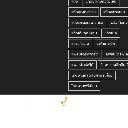
แก้ว
แก้วน้ำเก็บความเย็น
แก้วสูญญากาศ
แก้วสแตนเลส
แก้วสแตนเลส สกรีน
แก้วเก็บคว
แก้วเก็บอุณหภูมิ
แก้วเชค
แบตสำรอง
แฟลชไดร์ฟ
แฟลชไดร์ฟการ์ด
แฟลชไดร์ฟโล
แฟลชไดร์ฟไม้
โรงงานผลิตสินค้
โรงงานผลิตสินค้าพรีเมี่ยม
โรงงานพรีเมี่ยม
 Reserved.