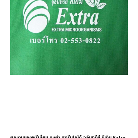
ผลงานของพรีเมี่ยม ถุงผ้า สกรีนโลโก้ จุลินทรีย์ อีเอ็ม Extra