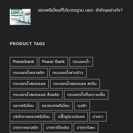
ของพรีเมี่ยมที่ได้มาตรฐาน มอก. สำคัญอย่างไร?
กรกฎาคม 30, 2026
PRODUCT TAGS
Powerbank
Power Bank
กระบอกน้ำ
กระบอกน้ำพลาสติก
กระบอกน้ำฟางข้าว
กระบอกน้ำสแตนเลส
กระบอกน้ำสแตนเลส สกรีน
กระบอกน้ำสแตนเลส สั่งผลิต
กระบอกน้ำเก็บความเย็น
ของพรีเมี่ยม
ของแจกพรีเมี่ยม
ถุงผ้า
บริษัทขายของพรีเมี่ยม
ปลั๊กยูนิเวอร์แซล
ปากกา
ปากกาพลาสติก
ปากการีไซเคิล
ปากกาโลหะ