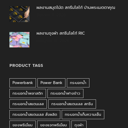
ผลงานสมุดโน้ต สกรีนโลโก้ บ้านพระเมตตาคุณ
สิงหาคม 4, 2026
ผลงานถุงผ้า สกรีนโลโก้ RIC
กรกฎาคม 31, 2026
PRODUCT TAGS
Powerbank
Power Bank
กระบอกน้ำ
กระบอกน้ำพลาสติก
กระบอกน้ำฟางข้าว
กระบอกน้ำสแตนเลส
กระบอกน้ำสแตนเลส สกรีน
กระบอกน้ำสแตนเลส สั่งผลิต
กระบอกน้ำเก็บความเย็น
ของพรีเมี่ยม
ของแจกพรีเมี่ยม
ถุงผ้า