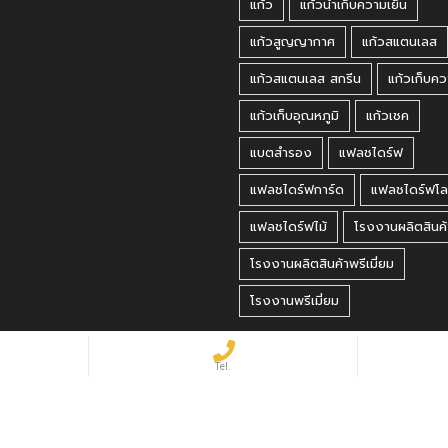
แก้ว
แก้วน้ำเก็บความเย็น
แก้วสูญญากาศ
แก้วสแตนเลส
แก้วสแตนเลส สกรีน
แก้วเก็บคว
แก้วเก็บอุณหภูมิ
แก้วเชค
แบตสำรอง
แฟลชไดร์ฟ
แฟลชไดร์ฟการ์ด
แฟลชไดร์ฟโล
แฟลชไดร์ฟไม้
โรงงานผลิตสินค้
โรงงานผลิตสินค้าพรีเมี่ยม
โรงงานพรีเมี่ยม
 Reserved.