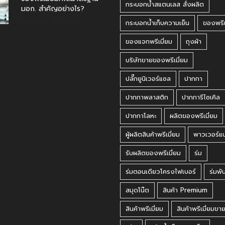
กระบอกน้ำสแตนเลส สั่งผลิต
มอก. สำคัญอย่างไร?
กรกฎาคม 30, 2026
กระบอกน้ำเก็บความเย็น
ของพรีเ
ของแจกพรีเมี่ยม
ถุงผ้า
บริษัทขายของพรีเมี่ยม
ปลั๊กยูนิเวอร์แซล
ปากกา
ปากกาพลาสติก
ปากการีไซเคิล
ปากกาโลหะ
ผลิตของพรีเมี่ยม
ผู้ผลิตสินค้าพรีเมี่ยม
พาวเวอร์แ
รับผลิตของพรีเมี่ยม
ร่ม
ร่มตอนเดียวโครงไฟเบอร์
ร่มพั
สมุดโน๊ต
สินค้า Premium
สินค้าพรีเมี่ยม
สินค้าพรีเมี่ยมขา