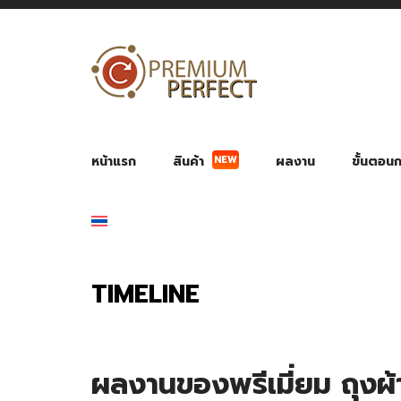
NEW
หน้าแรก
สินค้า
ผลงาน
ขั้นตอนกา
ผลงาน POWER BANK แบตสำรอง
ของพรีเ
สินค้าป้องกัน COVID-19
สายค
อุปกรณ์เสริมกระบอกน้ำ
พัดลมมือถือ พัดลมพก
ของช
ของชำร่วยงานบ
TIMELINE
ผลงานของพรีเมี่ยม ถุงผ