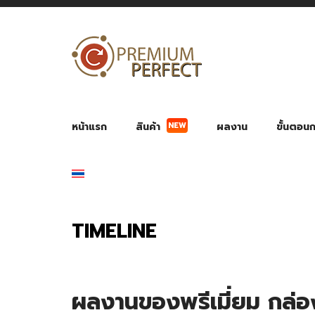
หน้าแรก
สินค้า
ผลงาน
ขั้นตอนกา
NEW
ผลงาน POWER BANK แบตสำรอง
ของพรีเ
สินค้าป้องกัน COVID-19
สายค
อุปกรณ์เสริมกระบอกน้ำ
พัดลมมือถือ พัดลมพก
ของช
ของชำร่วยงานบ
TIMELINE
ผลงานของพรีเมี่ยม กล่อง