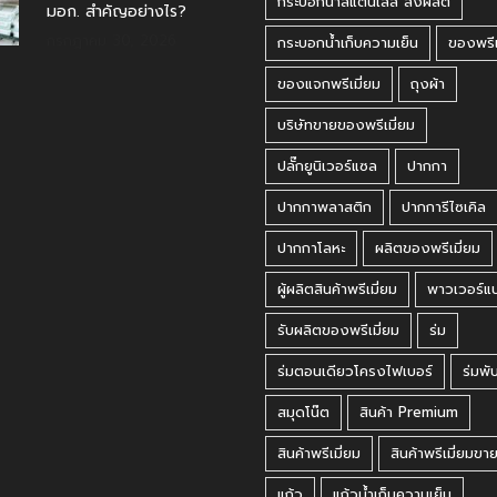
กระบอกน้ำสแตนเลส สั่งผลิต
มอก. สำคัญอย่างไร?
กรกฎาคม 30, 2026
กระบอกน้ำเก็บความเย็น
ของพรีเ
ของแจกพรีเมี่ยม
ถุงผ้า
บริษัทขายของพรีเมี่ยม
ปลั๊กยูนิเวอร์แซล
ปากกา
ปากกาพลาสติก
ปากการีไซเคิล
ปากกาโลหะ
ผลิตของพรีเมี่ยม
ผู้ผลิตสินค้าพรีเมี่ยม
พาวเวอร์แ
รับผลิตของพรีเมี่ยม
ร่ม
ร่มตอนเดียวโครงไฟเบอร์
ร่มพั
สมุดโน๊ต
สินค้า Premium
สินค้าพรีเมี่ยม
สินค้าพรีเมี่ยมขา
แก้ว
แก้วน้ำเก็บความเย็น