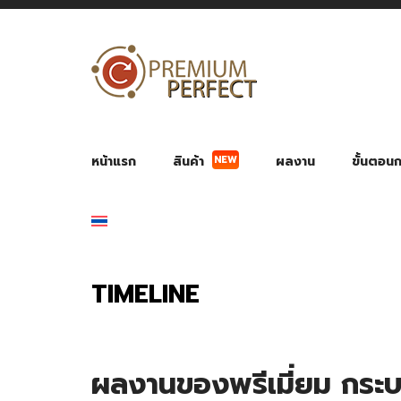
NEW
หน้าแรก
สินค้า
ผลงาน
ขั้นตอนกา
ผลงาน POWER BANK แบตสำรอง
ของพรีเ
สินค้าป้องกัน COVID-19
สายค
อุปกรณ์เสริมกระบอกน้ำ
พัดลมมือถือ พัดลมพก
ของช
ของชำร่วยงานบ
TIMELINE
ผลงานของพรีเมี่ยม กระบอ