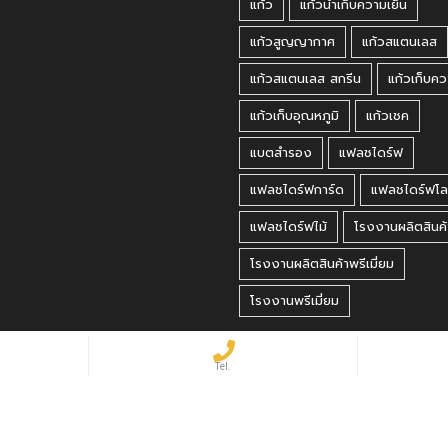
แก้ว
แก้วน้ำเก็บความเย็น
แก้วสูญญากาศ
แก้วสแตนเลส
แก้วสแตนเลส สกรีน
แก้วเก็บคว
แก้วเก็บอุณหภูมิ
แก้วเชค
แบตสำรอง
แฟลชไดร์ฟ
แฟลชไดร์ฟการ์ด
แฟลชไดร์ฟโล
แฟลชไดร์ฟไม้
โรงงานผลิตสินค้
โรงงานผลิตสินค้าพรีเมี่ยม
โรงงานพรีเมี่ยม
 Reserved.