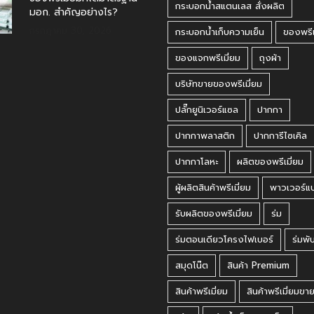
กระบอกน้ำสแตนเลส สั่งผลิต
มอก. สำคัญอย่างไร?
กรกฎาคม 30, 2026
กระบอกน้ำเก็บความเย็น
ของพรีเ
ของแจกพรีเมี่ยม
ถุงผ้า
บริษัทขายของพรีเมี่ยม
ปลั๊กยูนิเวอร์แซล
ปากกา
ปากกาพลาสติก
ปากการีไซเคิล
ปากกาโลหะ
ผลิตของพรีเมี่ยม
ผู้ผลิตสินค้าพรีเมี่ยม
พาวเวอร์แ
รับผลิตของพรีเมี่ยม
ร่ม
ร่มตอนเดียวโครงไฟเบอร์
ร่มพั
สมุดโน๊ต
สินค้า Premium
สินค้าพรีเมี่ยม
สินค้าพรีเมี่ยมขา