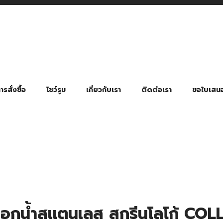
รสั่งซื้อ
โชว์รูม
เกี่ยวกับเรา
ติดต่อเรา
ขอใบเสน
มี่ยมตามหมวดหมู่ธุรกิจ
ล้อง สายคล้องแมส สายคล้องคอ
พา
ําร่วย งานฌาปนกิจ งานศพ
ุญ งานบวช
ของพรีเมี่ยมธุรกิจกีฬาและสุขภาพ
ของพรีเมี่ยมหมวดหมู่แคมป์ปิ้ง
ของพรีเมี่ยมสำหรับโรงแรม รีสอร์ท
ของที่ระลึก ของพรีเมี่ยมโรงเรียน การศึกษา
ของพรีเมี่ยมสำหรับกลุ่มธุรกิจขนาดเล็ก (SME)
ของที่ระลึกงานเกษียณอายุ
ของพรีเมี่ยมวัด ของที่ระลึกถวายพระสงฆ์
ของสมนาคุณ ของที่ระลึก ของชำร่วย
ขวดแบ่ง ขวดพกพา ขวดสเปรย์
สินค้าป้องกัน COVID-19 อื่น ๆ
ร่มพับ 2 ตอน Manual
ร่มพับ 2 ตอน Auto
ร่มพับ 3 ตอน Manual
ร่มพับ 3 ตอน Auto
ร่มตอนเดียว 24″ โครงเห
ร่มตอนเดียว 24″ โครงไฟเบอร์
ร่มตอนเดียว 24″ โครงไม้
ร่มกอล์ฟ 28″ โครงไฟเบอร์
ร่มกอล์ฟ 30″ โครงไฟเบอร์
ร่มกลอ์ฟ 30″ โครงเหล็ก
ร่มกอล์ฟ 30″ 2 ชั้น
บอกน้ำสแตนเลส สกรีนโลโก้ COL