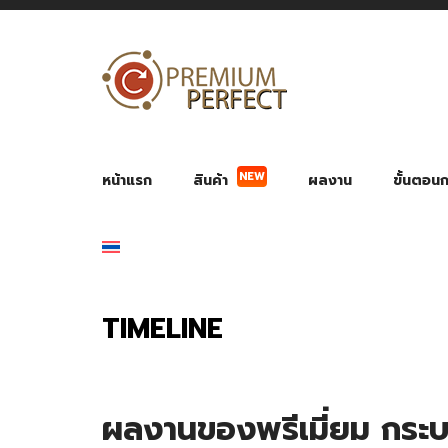
หน้าแรก
สินค้า
ผลงาน
ขั้นตอนกา
NEW
ผลงาน POWER BANK แบตสำรอง
ของพรีเ
สินค้าป้องกัน COVID-19
สายค
อุปกรณ์เสริมกระบอกน้ำ
พัดลมมือถือ พัดลมพก
ของช
ของชำร่วยงานบ
TIMELINE
ผลงานของพรีเมี่ยม กระ