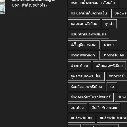
กระบอกน้ำสแตนเลส สั่งผลิต
มอก. สำคัญอย่างไร?
กรกฎาคม 30, 2026
กระบอกน้ำเก็บความเย็น
ของพรีเ
ของแจกพรีเมี่ยม
ถุงผ้า
บริษัทขายของพรีเมี่ยม
ปลั๊กยูนิเวอร์แซล
ปากกา
ปากกาพลาสติก
ปากการีไซเคิล
ปากกาโลหะ
ผลิตของพรีเมี่ยม
ผู้ผลิตสินค้าพรีเมี่ยม
พาวเวอร์แ
รับผลิตของพรีเมี่ยม
ร่ม
ร่มตอนเดียวโครงไฟเบอร์
ร่มพั
สมุดโน๊ต
สินค้า Premium
สินค้าพรีเมี่ยม
สินค้าพรีเมี่ยมขา