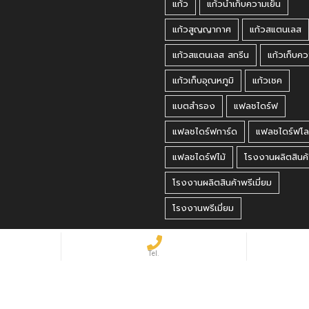
แก้ว
แก้วน้ำเก็บความเย็น
แก้วสูญญากาศ
แก้วสแตนเลส
แก้วสแตนเลส สกรีน
แก้วเก็บคว
แก้วเก็บอุณหภูมิ
แก้วเชค
แบตสำรอง
แฟลชไดร์ฟ
แฟลชไดร์ฟการ์ด
แฟลชไดร์ฟโล
แฟลชไดร์ฟไม้
โรงงานผลิตสินค้
โรงงานผลิตสินค้าพรีเมี่ยม
โรงงานพรีเมี่ยม
 Reserved.