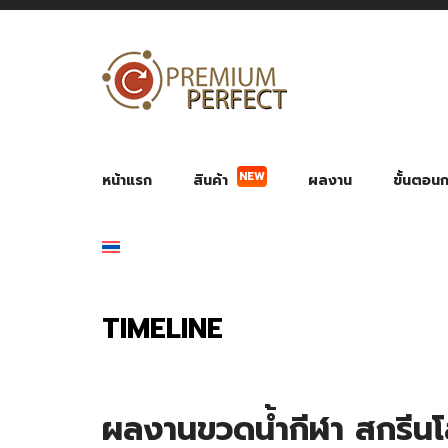
NEW
หน้าแรก
สินค้า
ผลงาน
ขั้นตอนกา
ผลงาน POWER BANK แบตสำรอง
ของพรีเ
สินค้าป้องกัน COVID-19
สายค
อุปกรณ์เสริมกระบอกน้ำ
พัดลมมือถือ พัดลมพก
ของช
ของชำร่วยงานบ
TIMELINE
ผลงานขวดน้ำกีฬา สกรีน