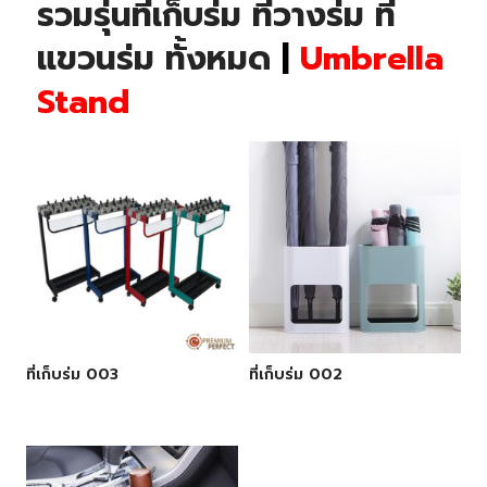
รวมรุ่นที่เก็บร่ม ที่วางร่ม ที่
แขวนร่ม ทั้งหมด
|
Umbrella
Stand
ที่เก็บร่ม 003
ที่เก็บร่ม 002