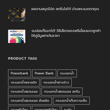
ผลงานสมุดโน้ต สกรีนโลโก้ บ้านพระเมตตาคุณ
สิงหาคม 4, 2026
งบน้อยก็แจกได้! วิธีเลือกของพรีเมี่ยมแจกลูกค้า
ให้ดูมีมูลค่าเกินราคา
สิงหาคม 4, 2026
PRODUCT TAGS
Powerbank
Power Bank
กระบอกน้ำ
กระบอกน้ำพลาสติก
กระบอกน้ำฟางข้าว
กระบอกน้ำสแตนเลส
กระบอกน้ำสแตนเลส สกรีน
กระบอกน้ำสแตนเลส สั่งผลิต
กระบอกน้ำเก็บความเย็น
ของพรีเมี่ยม
ของแจกพรีเมี่ยม
ถุงผ้า