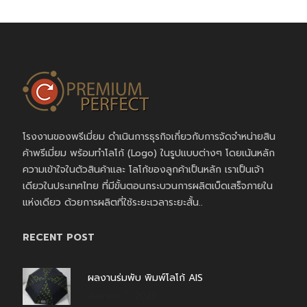
โรงงานของพรีเมี่ยม ดำเนินการธุรกิจเกี่ยวกับการจัดจำหน่ายสิน
ค้าพรีเมี่ยม พร้อมทำโลโก้ (Logo) ในรูปแบบต่างๆ โดยเน้นหลัก
ความเข้าใจในตัวสินค้าและ โลโก้ของลูกค้าเป็นหลัก เราเป็นเจ้า
เดียวในประเทศไทย ที่มีขั้นตอนกระบวนการผลิตเบ็ดเสร็จภายใน
แห่งเดียว ด้วยการผลิตที่ใช้ระยะเวลาระยะสั้น..
RECENT POST
ผลงานร่มพับ พิมพ์โลโก้ AIS
สิงหาคม 7, 2026