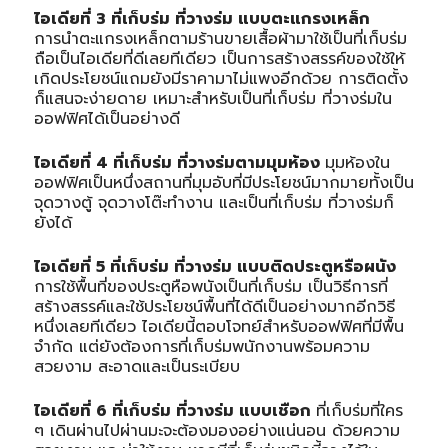
ไอเดียที่ 3 ที่เก็บร่ม ที่วางร่ม แบบตะแกรงเหล็ก
การนำตะแกรงเหล็กตามร้านขายเสื้อผ้ามาใช้เป็นที่เก็บร่ม
ถือเป็นไอเดียที่ดีเลยทีเดียว เป็นการสร้างสรรค์ของใช้ให้
เกิดประโยชน์แถมยังมีราคามาไม่แพงอีกด้วย การติดตั้ง
ก็แสนจะง่ายดาย เหมาะสำหรับเป็นที่เก็บร่ม ที่วางร่มใน
ออฟฟิศได้เป็นอย่างดี
ไอเดียที่ 4 ที่เก็บร่ม ที่วางร่มตามมุมห้อง
มุมห้องใน
ออฟฟิศเป็นหนึ่งสถานที่มุมอับที่มีประโยชน์มากมายทั้งเป็น
จุดวางตู้ จุดวางโต๊ะทำงาน และเป็นที่เก็บร่ม ที่วางร่มก็
ยังได้
ไอเดียที่ 5 ที่เก็บร่ม ที่วางร่ม แบบติดประตูหรือผนัง
การใช้พื้นที่ของประตูหือพนังเป็นที่เก็บร่ม เป็นวิธีการที่
สร้างสรรค์และใช้ประโยชน์พื้นที่ได้ดีเป็นอย่างมากอีกวิธี
หนึ่งเลยทีเดียว ไอเดียนี้ตอบโจทย์สำหรับออฟฟิศที่มีพื้น
จำกัด แต่ยังต้องการที่เก็บ
ร่ม
พนักงานพร้อมความ
สวยงาม สะอาดและเป็นระเบียบ
ไอเดียที่ 6 ที่เก็บร่ม ที่วางร่ม แบบเชือก
ที่เก็บร่มที่ใคร
ๆ เดินผ่านไปผ่านมะจะต้องมองอย่างแน่นอน ด้วยความ