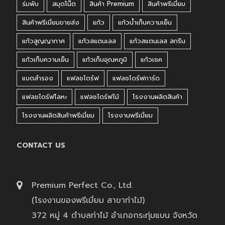
ร่มพับ
สมุดโน๊ต
สินค้า Premium
สินค้าพรีเมี่ยม
สินค้าพรีเมี่ยมขายส่ง
แก้ว
แก้วน้ำเก็บความเย็น
แก้วสูญญากาศ
แก้วสแตนเลส
แก้วสแตนเลส สกรีน
แก้วเก็บความเย็น
แก้วเก็บอุณหภูมิ
แก้วเชค
แบตสำรอง
แฟลชไดร์ฟ
แฟลชไดร์ฟการ์ด
แฟลชไดร์ฟโลหะ
แฟลชไดร์ฟไม้
โรงงานผลิตสินค้า
โรงงานผลิตสินค้าพรีเมี่ยม
โรงงานพรีเมี่ยม
CONTACT US
Premium Perfect Co., Ltd.
(โรงงานของพรีเมี่ยม สาขาท่าไม้)
372 หมู่ 4 ตำบลท่าไม้ อำเภอกระทุ่มแบน จังหวัด