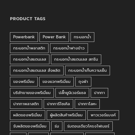
PRODUCT TAGS
Powerbank
Power Bank
กระบอกน้ำ
กระบอกน้ำพลาสติก
กระบอกน้ำฟางข้าว
กระบอกน้ำสแตนเลส
กระบอกน้ำสแตนเลส สกรีน
กระบอกน้ำสแตนเลส สั่งผลิต
กระบอกน้ำเก็บความเย็น
ของพรีเมี่ยม
ของแจกพรีเมี่ยม
ถุงผ้า
บริษัทขายของพรีเมี่ยม
ปลั๊กยูนิเวอร์แซล
ปากกา
ปากกาพลาสติก
ปากการีไซเคิล
ปากกาโลหะ
ผลิตของพรีเมี่ยม
ผู้ผลิตสินค้าพรีเมี่ยม
พาวเวอร์แบงค์
รับผลิตของพรีเมี่ยม
ร่ม
ร่มตอนเดียวโครงไฟเบอร์