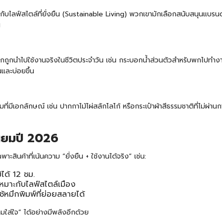
บไลฟ์สไตล์ที่ยั่งยืน (Sustainable Living) พวกเขามักเลือกสนับสนุนแบรนด์ที่
น
มักถูกนำไปใช้งานจริงในชีวิตประจำวัน เช่น
กระบอกน้ำ
ส่วนตัวสำหรับพกไปทำงาน 
และบ่อยขึ้น
มีเอกลักษณ์ เช่น ปากกาไม้ไผ่สลักโลโก้ หรือกระเป๋าผ้าสีธรรมชาติที่ไม่ผ่านก
ิยมปี 2026
ินค้าที่เน้นความ “ยั่งยืน + ใช้งานได้จริง” เช่น:
ได้ 12 ชม.
มาะกับไลฟ์สไตล์เมือง
้หมึกพิมพ์ที่ย่อยสลายได้
ามใส่ใจ” ได้อย่างมีพลังอีกด้วย