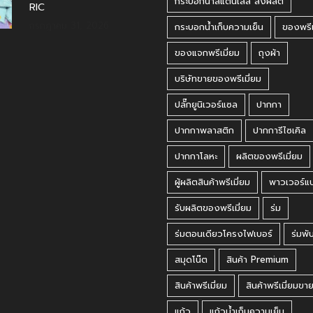
กระบอกน้ำสแตนเลส สั่งผลิต
RIC
กรกฎาคม 31, 2026
กระบอกน้ำเก็บความเย็น
ของพรีเ
ของแจกพรีเมี่ยม
ถุงผ้า
บริษัทขายของพรีเมี่ยม
ปลั๊กยูนิเวอร์แซล
ปากกา
ปากกาพลาสติก
ปากการีไซเคิล
ปากกาโลหะ
ผลิตของพรีเมี่ยม
ผู้ผลิตสินค้าพรีเมี่ยม
พาวเวอร์แ
รับผลิตของพรีเมี่ยม
ร่ม
ร่มตอนเดียวโครงไฟเบอร์
ร่มพั
สมุดโน๊ต
สินค้า Premium
สินค้าพรีเมี่ยม
สินค้าพรีเมี่ยมขา
แก้ว
แก้วน้ำเก็บความเย็น