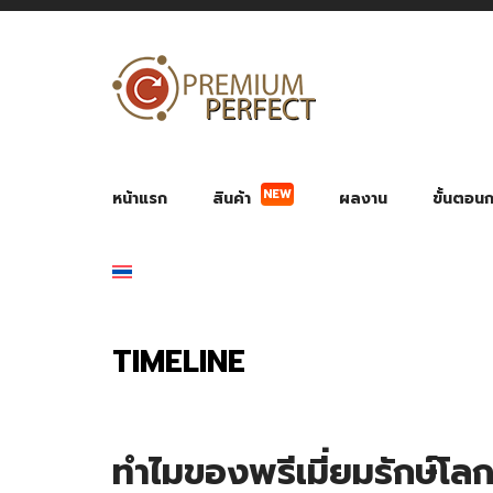
หน้าแรก
สินค้า
ผลงาน
ขั้นตอนกา
NEW
ผลงาน POWER BANK แบตสำรอง
ของพรีเ
สินค้าป้องกัน COVID-19
สายค
อุปกรณ์เสริมกระบอกน้ำ
พัดลมมือถือ พัดลมพก
ของช
ของชำร่วยงานบ
TIMELINE
ทำไมของพรีเมี่ยมรักษ์โ