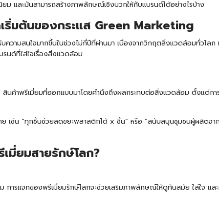
มนิยม และมันสามารถสร้างภาพลักษณ์เชิงบวกให้กับแบรนด์ได้อย่างไรบ้าง
ุดเริ่มต้นของกระแส Green Marketing
ด้รับความสนใจมากขึ้นในช่วงไม่กี่ปีที่ผ่านมา เนื่องจากวิกฤตสิ่งแวดล้อมทั่ว
ด์ที่ใส่ใจเรื่องสิ่งแวดล้อม
 สินค้าพรีเมี่ยมที่ออกแบบมาโดยคำนึงถึงผลกระทบต่อสิ่งแวดล้อม ตั้งแต่ก
ย เช่น “ทุกชิ้นช่วยลดขยะพลาสติกได้ x ชิ้น” หรือ “สนับสนุนชุมชนผู้ผลิตจากพื้
เมี่ยมสายรักษ์โลก?
ดล้อม การแจกของพรีเมี่ยมรักษ์โลกจะช่วยเสริมภาพลักษณ์ให้ดูทันสมัย ใส่ใจ