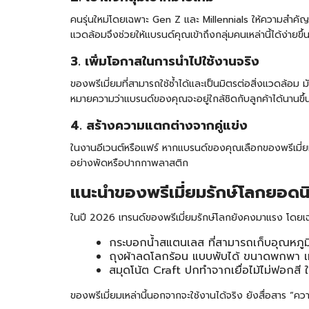
คนรุ่นใหม่โดยเฉพาะ Gen Z และ Millennials ให้ความสำคัญกั
แวดล้อมจึงช่วยให้แบรนด์คุณเข้าถึงกลุ่มคนเหล่านี้ได้ง่ายขึ้
3. เพิ่มโอกาสในการนำไปใช้งานจริง
ของพรีเมี่ยมที่สามารถใช้ซ้ำได้และเป็นมิตรต่อสิ่งแวดล้อม 
หมายความว่าแบรนด์ของคุณจะอยู่ใกล้ชิดกับลูกค้าได้นานขึ้น
4. สร้างความแตกต่างจากคู่แข่ง
ในงานอีเวนต์หรือแฟร์ หากแบรนด์ของคุณเลือกของพรีเมี่ยมที่
อย่างพัดหรือปากกาพลาสติก
แนะนำของพรีเมี่ยมรักษ์โลกยอดน
ในปี 2026 เทรนด์ของพรีเมี่ยมรักษ์โลกยังคงมาแรง โดยเฉพาะส
กระบอกน้ำสแตนเลส ที่สามารถเก็บอุณหภูมิ
ถุงผ้า
ลดโลกร้อน แบบพับได้ ขนาดพกพา เห
สมุดโน้ต
Craft ปกทำจากเยื่อไม้ไม่ฟอกสี ใช
ของพรีเมี่ยมเหล่านี้นอกจากจะใช้งานได้จริง ยังสื่อสาร “คว