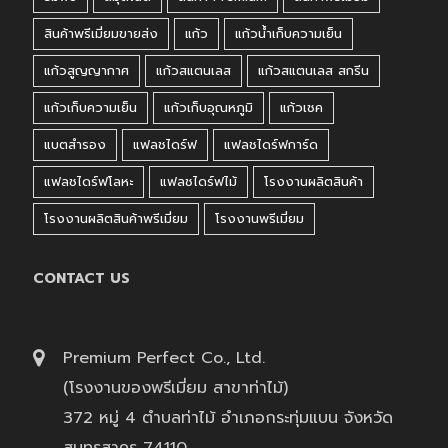
สินค้าพรีเมี่ยมขายส่ง
แก้ว
แก้วน้ำเก็บความเย็น
แก้วสูญญากาศ
แก้วสแตนเลส
แก้วสแตนเลส สกรีน
แก้วเก็บความเย็น
แก้วเก็บอุณหภูมิ
แก้วเชค
แบตสำรอง
แฟลชไดร์ฟ
แฟลชไดร์ฟการ์ด
แฟลชไดร์ฟโลหะ
แฟลชไดร์ฟไม้
โรงงานผลิตสินค้า
โรงงานผลิตสินค้าพรีเมี่ยม
โรงงานพรีเมี่ยม
CONTACT US
Premium Perfect Co., Ltd.
(โรงงานของพรีเมี่ยม สาขาท่าไม้)
372 หมู่ 4 ตำบลท่าไม้ อำเภอกระทุ่มแบน จังหวัด
สมุทรสาคร 74110