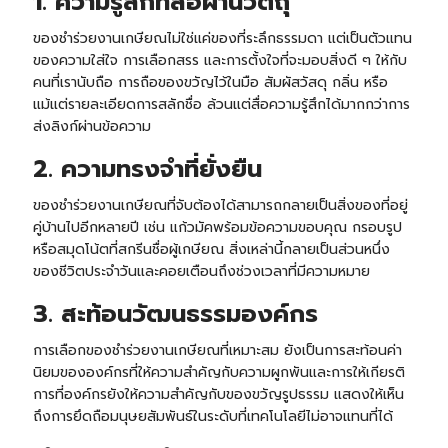
1. ความรู้สึกที่สื่อผ่านวัตถุ
ของชำร่วยงานเกษียณไม่ใช่แค่ของที่ระลึกธรรมดา แต่เป็นตัวแทน
ของความใส่ใจ การเลือกสรร และการตั้งใจที่จะมอบสิ่งดี ๆ ให้กับ
คนที่เรานับถือ การถือของขวัญไว้ในมือ สัมผัสวัสดุ กลิ่น หรือ
แม้แต่รายละเอียดการสลักชื่อ ล้วนแต่สื่อความรู้สึกได้มากกว่าการ
ส่งลิงก์ผ่านข้อความ
2. ความทรงจำที่ยั่งยืน
ของชำร่วยงานเกษียณที่จับต้องได้สามารถกลายเป็นสิ่งของที่อยู่
คู่บ้านไปอีกหลายปี เช่น
แก้วมัค
พร้อมข้อความขอบคุณ กรอบรูป
หรือ
สมุดโน้ต
ที่สกรีนชื่อผู้เกษียณ สิ่งเหล่านี้กลายเป็นส่วนหนึ่ง
ของชีวิตประจำวันและคอยเตือนถึงช่วงเวลาที่มีความหมาย
3. สะท้อนวัฒนธรรมองค์กร
การเลือกของชำร่วยงานเกษียณที่เหมาะสม ยังเป็นการสะท้อนค่า
นิยมขององค์กรที่ให้ความสำคัญกับความผูกพันและการให้เกียรติ
การที่องค์กรยังให้ความสำคัญกับของขวัญรูปธรรม แสดงให้เห็น
ถึงการยึดถือมนุษยสัมพันธ์ในระดับที่เทคโนโลยีไม่อาจแทนที่ได้