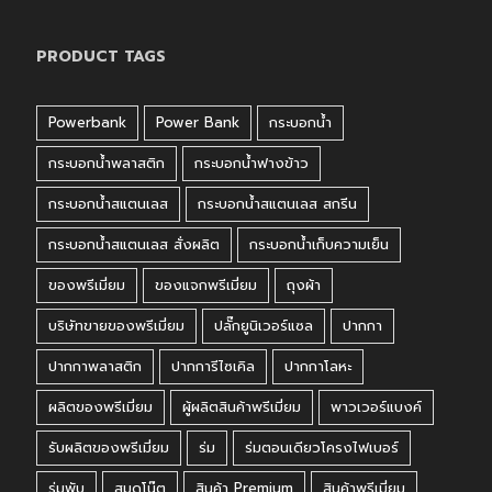
PRODUCT TAGS
Powerbank
Power Bank
กระบอกน้ำ
กระบอกน้ำพลาสติก
กระบอกน้ำฟางข้าว
กระบอกน้ำสแตนเลส
กระบอกน้ำสแตนเลส สกรีน
กระบอกน้ำสแตนเลส สั่งผลิต
กระบอกน้ำเก็บความเย็น
ของพรีเมี่ยม
ของแจกพรีเมี่ยม
ถุงผ้า
บริษัทขายของพรีเมี่ยม
ปลั๊กยูนิเวอร์แซล
ปากกา
ปากกาพลาสติก
ปากการีไซเคิล
ปากกาโลหะ
ผลิตของพรีเมี่ยม
ผู้ผลิตสินค้าพรีเมี่ยม
พาวเวอร์แบงค์
รับผลิตของพรีเมี่ยม
ร่ม
ร่มตอนเดียวโครงไฟเบอร์
ร่มพับ
สมุดโน๊ต
สินค้า Premium
สินค้าพรีเมี่ยม