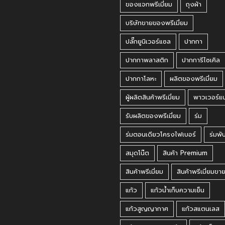
ของแจกพรีเมี่ยม
ถุงผ้า
บริษัทขายของพรีเมี่ยม
ปลั๊กยูนิเวอร์แซล
ปากกา
ปากกาพลาสติก
ปากการีไซเคิล
ปากกาโลหะ
ผลิตของพรีเมี่ยม
ผู้ผลิตสินค้าพรีเมี่ยม
พาวเวอร์แ
รับผลิตของพรีเมี่ยม
ร่ม
ร่มตอนเดียวโครงไฟเบอร์
ร่มพั
สมุดโน๊ต
สินค้า Premium
สินค้าพรีเมี่ยม
สินค้าพรีเมี่ยมขา
แก้ว
แก้วน้ำเก็บความเย็น
แก้วสูญญากาศ
แก้วสแตนเลส