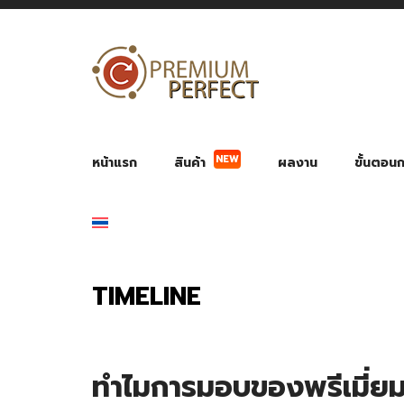
NEW
หน้าแรก
สินค้า
ผลงาน
ขั้นตอนกา
ผลงาน POWER BANK แบตสำรอง
ของพรีเ
สินค้าป้องกัน COVID-19
สายค
อุปกรณ์เสริมกระบอกน้ำ
พัดลมมือถือ พัดลมพก
ของช
ของชำร่วยงานบ
TIMELINE
ทำไมการมอบของพรีเมี่ยมท