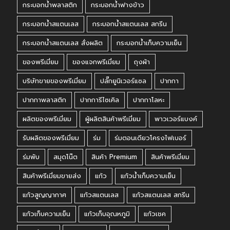
กระบอกน้ำพลาสติก
กระบอกน้ำฟางข้าว
กระบอกน้ำสแตนเลส
กระบอกน้ำสแตนเลส สกรีน
กระบอกน้ำสแตนเลส สั่งผลิต
กระบอกน้ำเก็บความเย็น
ของพรีเมี่ยม
ของแจกพรีเมี่ยม
ถุงผ้า
บริษัทขายของพรีเมี่ยม
ปลั๊กยูนิเวอร์แซล
ปากกา
ปากกาพลาสติก
ปากการีไซเคิล
ปากกาโลหะ
ผลิตของพรีเมี่ยม
ผู้ผลิตสินค้าพรีเมี่ยม
พาวเวอร์แบงค์
รับผลิตของพรีเมี่ยม
ร่ม
ร่มตอนเดียวโครงไฟเบอร์
ร่มพับ
สมุดโน๊ต
สินค้า Premium
สินค้าพรีเมี่ยม
สินค้าพรีเมี่ยมขายส่ง
แก้ว
แก้วน้ำเก็บความเย็น
แก้วสูญญากาศ
แก้วสแตนเลส
แก้วสแตนเลส สกรีน
แก้วเก็บความเย็น
แก้วเก็บอุณหภูมิ
แก้วเชค