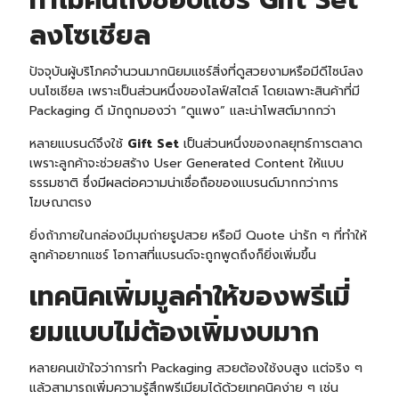
ทำไมคนถึงชอบแชร์ Gift Set
ลงโซเชียล
ปัจจุบันผู้บริโภคจำนวนมากนิยมแชร์สิ่งที่ดูสวยงามหรือมีดีไซน์ลง
บนโซเชียล เพราะเป็นส่วนหนึ่งของไลฟ์สไตล์ โดยเฉพาะสินค้าที่มี
Packaging ดี มักถูกมองว่า “ดูแพง” และน่าโพสต์มากกว่า
หลายแบรนด์จึงใช้
Gift Set
เป็นส่วนหนึ่งของกลยุทธ์การตลาด
เพราะลูกค้าจะช่วยสร้าง User Generated Content ให้แบบ
ธรรมชาติ ซึ่งมีผลต่อความน่าเชื่อถือของแบรนด์มากกว่าการ
โฆษณาตรง
ยิ่งถ้าภายในกล่องมีมุมถ่ายรูปสวย หรือมี Quote น่ารัก ๆ ที่ทำให้
ลูกค้าอยากแชร์ โอกาสที่แบรนด์จะถูกพูดถึงก็ยิ่งเพิ่มขึ้น
เทคนิคเพิ่มมูลค่าให้ของพรีเมี่
ยมแบบไม่ต้องเพิ่มงบมาก
หลายคนเข้าใจว่าการทำ Packaging สวยต้องใช้งบสูง แต่จริง ๆ
แล้วสามารถเพิ่มความรู้สึกพรีเมียมได้ด้วยเทคนิคง่าย ๆ เช่น