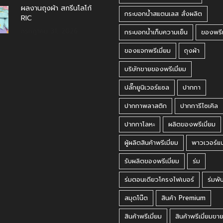
ผลงานถุงผ้า สกรีนโลโก้
กระบอกน้ำสแตนเลส สั่งผลิต
RIC
กรกฎาคม 31, 2026
กระบอกน้ำเก็บความเย็น
ของพรีเ
ของแจกพรีเมี่ยม
ถุงผ้า
บริษัทขายของพรีเมี่ยม
ปลั๊กยูนิเวอร์แซล
ปากกา
ปากกาพลาสติก
ปากการีไซเคิล
ปากกาโลหะ
ผลิตของพรีเมี่ยม
ผู้ผลิตสินค้าพรีเมี่ยม
พาวเวอร์แ
รับผลิตของพรีเมี่ยม
ร่ม
ร่มตอนเดียวโครงไฟเบอร์
ร่มพั
สมุดโน๊ต
สินค้า Premium
สินค้าพรีเมี่ยม
สินค้าพรีเมี่ยมขา