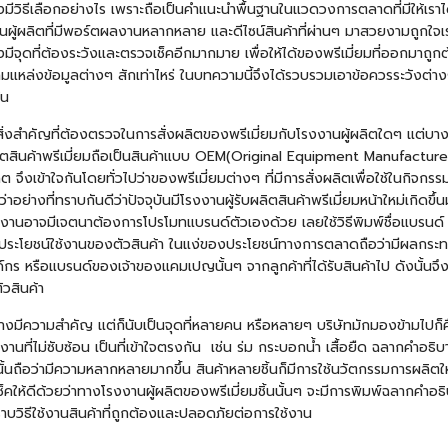
ีวิธีเลือกอย่างไร เพราะถือเป็นคำแนะนำพื้นฐานในแวดวงการตลาดที่มีให้เราได้
นผู้ผลิตที่มีพอร์ตผลงานหลากหลาย และดีไซน์สินค้าที่ผ่านๆ มาสวยงามถูกใจเร
ังมีจุดที่ต้องระวังและตรวจเช็คอีกมากมาย เพื่อให้ได้ของพรีเมี่ยมที่ออกมาถ
มแหล่งข้อมูลต่างๆ สักเท่าไหร่ ในบทความนี้จึงได้รวบรวมเอาข้อควรระวังต่าง
ัน
ป็นสิ่งสำคัญที่ต้องตรวจในการสั่งผลิตของพรีเมี่ยมกับโรงงานผู้ผลิตใดๆ แต่บ
ารผลิตสินค้าพรีเมี่ยมถือเป็นสินค้าแบบ OEM(Original Equipment Manufacture
จึงเข้าใจกันโดยทั่วไปว่าของพรีเมี่ยมต่างๆ ที่มีการสั่งผลิตเพื่อใช้ในกิจกร
อย่างที่ทราบกันดีว่าปัจจุบันมีโรงงานผู้รับผลิตสินค้าพรีเมี่ยมหน้าใหม่เกิดข
นอาจมีเจตนาต้องการโปรโมทแบรนด์ตัวเองด้วย เลยใช้วิธีพิมพ์ชื่อแบรนด์ หร
 หรือประโยชน์ใช้งานของตัวสินค้า ในแง่ของประโยชน์ทางการตลาดถือว่ามีผลกระท
หรือแบรนด์ของเจ้าของแคมเปญนั้นๆ จากลูกค้าที่ได้รับสินค้าไป ดังนั้นจึงคว
วสินค้า
นข้างมีความสำคัญ แต่ก็นับเป็นจุดที่หลายคน หรือหลายๆ บริษัทมักมองข้ามไปก็คื
้งานที่ไม่ซับซ้อน เป็นที่เข้าใจตรงกัน เช่น
ร่ม
กระบอกน้ำ เสื้อยืด ฉลากคำอธิบายส
้นถือว่ามีความหลากหลายมากขึ้น สินค้าหลายชิ้นก็มีการใช้นวัตกรรมการผลิตใหม
็คให้ดีด้วยว่าทางโรงงานผู้ผลิตของพรีเมี่ยมชิ้นนั้นๆ จะมีการพิมพ์ฉลากคำอธิบ
จะทราบวิธีใช้งานสินค้าที่ถูกต้องและปลอดภัยต่อการใช้งาน