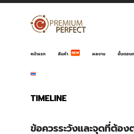
หน้าแรก
สินค้า
ผลงาน
ขั้นตอนกา
NEW
ผลงาน POWER BANK แบตสำรอง
ของพรีเ
สินค้าป้องกัน COVID-19
สายค
อุปกรณ์เสริมกระบอกน้ำ
พัดลมมือถือ พัดลมพก
ของช
ของชำร่วยงานบ
TIMELINE
ข้อควรระวังและจุดที่ต้อง