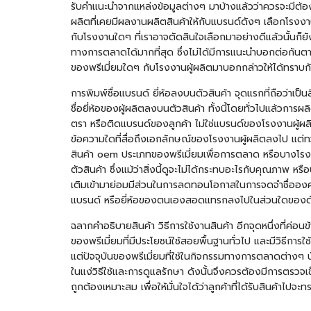
รับคำแนะนำจากแหล่งข้อมูลต่างๆ มาบ้างแล้วว่าควรจะมีต้องม
ผลิตที่เคยมีผลงานผลิตสินค้าให้กับแบรนด์ดังๆ เลือกโรงงา
กับโรงงานใดๆ ที่เราอาจตัดสินใจเลือกมาอย่างดีแล้วนั้นก็ย
ทางการตลาดได้มากที่สุด ซึ่งไม่ได้มีการแนะนำบอกต่อกันตา
ของพรีเมี่ยมใดๆ กับโรงงานผู้ผลิตมาบอกกล่าวให้ได้ทราบก
การพิมพ์ชื่อแบรนด์ ยี่ห้อลงบนตัวสินค้า จุดแรกที่ถือว่าเ
ชื่อยี่ห้อของผู้ผลิตลงบนตัวสินค้า ทั้งนี้โดยทั่วไปแล้วก
ตรา หรือติดแบรนด์ของลูกค้า ไม่ใช่แบรนด์ของโรงงานผู้ผลิต 
ข้อความใดที่สื่อถึงเอกลักษณ์ของโรงงานผู้ผลิตลงไป แต่ทว่า
สินค้า oem ประเภทของพรีเมี่ยมเพื่อการตลาด หรือบางโรงงา
ตัวสินค้า ซึ่งแม้ว่าสิ่งนี้ดูจะไม่ได้กระทบอะไรกับคุณภาพ
เติมเข้ามาย่อมมีส่วนในการลดทอนโอกาสในการจดจำชื่อองค์กร 
แบรนด์ หรือยี่ห้อของตนเองสอดแทรกลงไปในส่วนใดของตั
ฉลากคำอธิบายสินค้า วิธีการใช้งานสินค้า อีกจุดหนึ่งที่ค่อ
ของพรีเมี่ยมที่มีประโยชน์ใช้สอยพื้นฐานทั่วไป และมีวิธีการใช
แต่ปัจจุบันของพรีเมี่ยมที่ใช้ในกิจกรรมทางการตลาดต่างๆ นั
ในแง่วิธีใช้และการดูแลรักษา ดังนั้นจึงควรต้องมีการตรวจเช
ถูกต้องเหมาะสม เพื่อให้มั่นใจได้ว่าลูกค้าที่ได้รับสินค้าไป