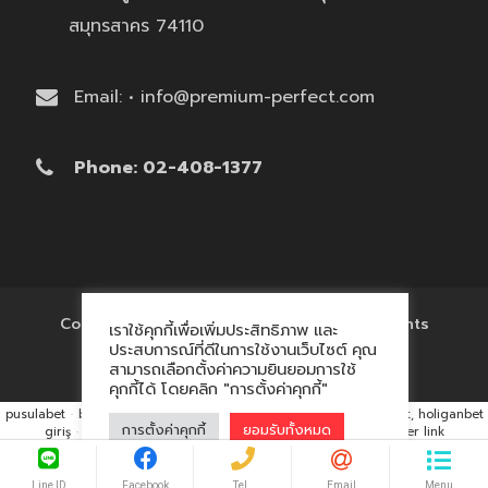
สมุทรสาคร 74110
Email: • info@premium-perfect.com
Phone: 02-408-1377
Copyright © 2017 'โรงงานของพรีเมี่ยม' All Rights
เราใช้คุกกี้เพื่อเพิ่มประสิทธิภาพ และ
Reserved.
ประสบการณ์ที่ดีในการใช้งานเว็บไซต์ คุณ
สามารถเลือกตั้งค่าความยินยอมการใช้
คุกกี้ได้ โดยคลิก "การตั้งค่าคุกกี้"
pusulabet
·
betyap
·
avrupabet
·
matbet, matbet giriş
·
holiganbet, holiganbet
การตั้งค่าคุกกี้
ยอมรับทั้งหมด
giriş
·
cratosroyalbet
·
maxwin
·
hacklink market, kalıcı footer link