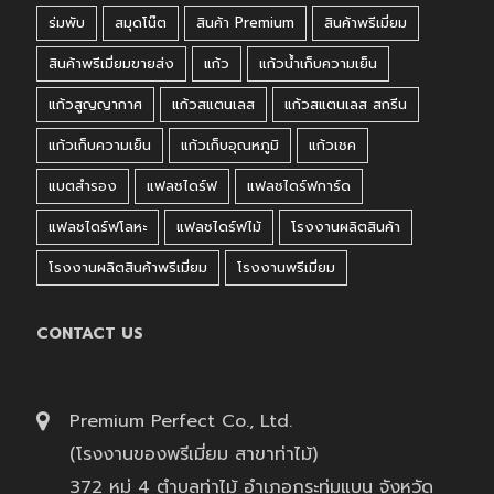
ร่มพับ
สมุดโน๊ต
สินค้า Premium
สินค้าพรีเมี่ยม
สินค้าพรีเมี่ยมขายส่ง
แก้ว
แก้วน้ำเก็บความเย็น
แก้วสูญญากาศ
แก้วสแตนเลส
แก้วสแตนเลส สกรีน
แก้วเก็บความเย็น
แก้วเก็บอุณหภูมิ
แก้วเชค
แบตสำรอง
แฟลชไดร์ฟ
แฟลชไดร์ฟการ์ด
แฟลชไดร์ฟโลหะ
แฟลชไดร์ฟไม้
โรงงานผลิตสินค้า
โรงงานผลิตสินค้าพรีเมี่ยม
โรงงานพรีเมี่ยม
CONTACT US
Premium Perfect Co., Ltd.
(โรงงานของพรีเมี่ยม สาขาท่าไม้)
372 หมู่ 4 ตำบลท่าไม้ อำเภอกระทุ่มแบน จังหวัด