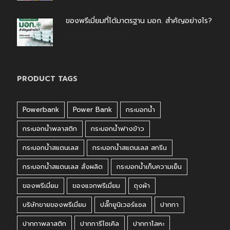
ของพรีเมี่ยมที่ได้มาตรฐาน มอก. สำคัญอย่างไร?
กรกฎาคม 30, 2026
PRODUCT TAGS
Powerbank
Power Bank
กระบอกน้ำ
กระบอกน้ำพลาสติก
กระบอกน้ำฟางข้าว
กระบอกน้ำสแตนเลส
กระบอกน้ำสแตนเลส สกรีน
กระบอกน้ำสแตนเลส สั่งผลิต
กระบอกน้ำเก็บความเย็น
ของพรีเมี่ยม
ของแจกพรีเมี่ยม
ถุงผ้า
บริษัทขายของพรีเมี่ยม
ปลั๊กยูนิเวอร์แซล
ปากกา
ปากกาพลาสติก
ปากการีไซเคิล
ปากกาโลหะ